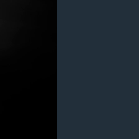
ژیان لە فەرهەنگدا