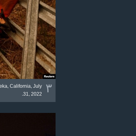
٣
ka, California, July
31, 2022.