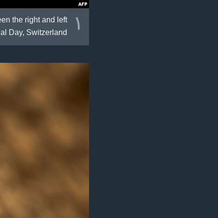
١
n the right and left
al Day, Switzerland.