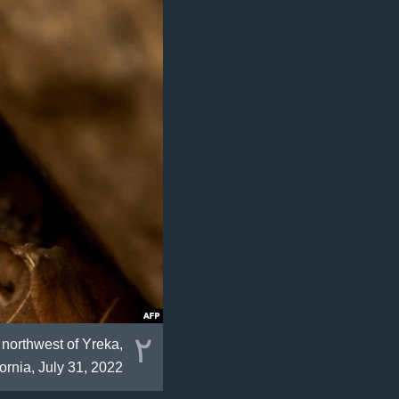
٢
 northwest of Yreka,
ornia, July 31, 2022.