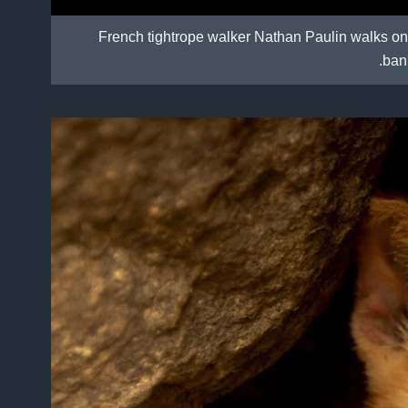
French tightrope walker Nathan Paulin walks on 
bank