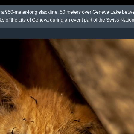
a 950-meter-long slackline, 50 meters over Geneva Lake betwee
s of the city of Geneva during an event part of the Swiss Nation