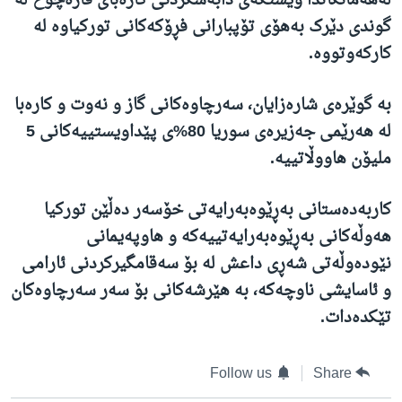
لەهەمانکاتدا وێستگەی دابەشکردنی کارەبای قارەچۆخ لە
گوندی دێرک بەهۆی تۆپبارانی فڕۆکەکانی تورکیاوە لە
کارکەوتووە.
بە گوێرەی شارەزایان، سەرچاوەکانی گاز و نەوت و کارەبا
لە هەرێمی جەزیرەی سوریا 80%ی پێداویستییەکانی 5
ملیۆن هاووڵاتییە.
کاربەدەستانی بەڕێوەبەرایەتی خۆسەر دەڵێن تورکیا
هەوڵەکانی بەڕێوەبەرایەتییەکە و هاوپەیمانی
نێودەوڵەتی شەڕی داعش لە بۆ سەقامگیرکردنی ئارامی
و ئاسایشی ناوچەکە، بە هێرشەکانی بۆ سەر سەرچاوەکان
تێکدەدات.
Follow us
Share