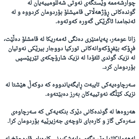
چوارشەممە وێستگەی نەوتی شەللومییەیان لە
گوندەکانی ڕۆژهەڵاتی قامیشلۆ بۆردومان کردووە و لە
ئەنجامدا ئاگرێکی گەورە کەوتەوە
.
زانا عومەر، پەیامنێری دەنگی ئەمەریکا لە قامشلۆ دەڵێت،
فڕۆکە بێفڕۆکەوانەکانی تورکیا دووجار بیرێکی نەوتیان
لە نزیک گوندی ئلئۆدا لە نزیک شارۆچکەی تێرپێسپی
بۆردومان کرد.
سەرچاوەیەکی تایبەت ڕایگەیاندووە کە دوکەڵ هێشتا لە
نزیک کێڵگە نەوتییەکان بەرز دەبێتەوە.
هەروەها لە گوندەکانی دێرک بنکەیەکی کە سەرچاوەی
سەرەکی گاز و کارەبای ناوچەی جەزیرێیە بۆردومان کرا.