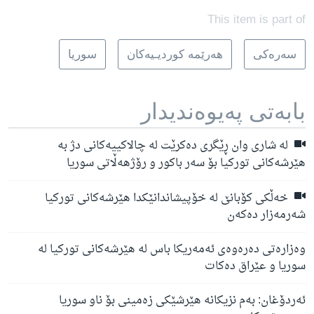
This item is part of
سه‌ره‌کی
هه‌رێمه‌ کوردیـیه‌کان
سوریا
بابه‌تی په‌یوه‌ندیدار
لە شاری وان ڕێگری دەکرێت لە چالاکییەکانی دژ بە
هێرشەکانی تورکیا بۆ سەر باکور و رۆژهەڵاتی سوریا
خەڵکی کۆبانێ لە خۆپیشاندانێکدا هێرشەکانی تورکیا
شەرمەزار دەکەن
وەزارەتی دەرەوەی ئەمەریکا باس لە هێرشەکانی تورکیا لە
سوریا و عێراق دەکات
ئەردۆغان: بەم نزیکانە هێرشێکی زەمینی بۆ ناو سوریا