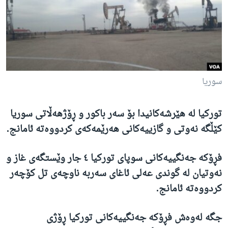
ژیان لە فەرهەنگدا
Learning English
FOLLOW US
سوریا
زمانه‌کان
تورکیا لە هێرشەکانیدا بۆ سەر باکور و ڕۆژهەڵاتی سوریا
کێڵگە نەوتی و گازییەکانی هەرێمەکەی کردووەتە ئامانج.
فڕۆکە جەنگییەکانی سوپای تورکیا ٤ جار وێستگەی غاز و
نەوتیان لە گوندی عەلی ئاغای سەربە ناوچەی تل کۆچەر
کردووەتە ئامانج.
جگە لەوەش فڕۆکە جەنگییەکانی تورکیا ڕۆژی