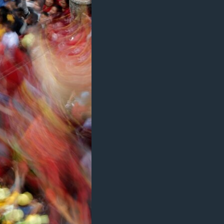
ژیان لە فەرهەنگدا