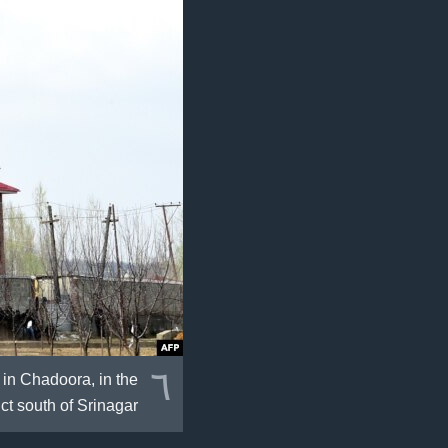
٦
 in Chadoora, in the
t south of Srinagar.