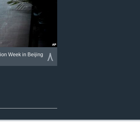
٨
ion Week in Beijing.