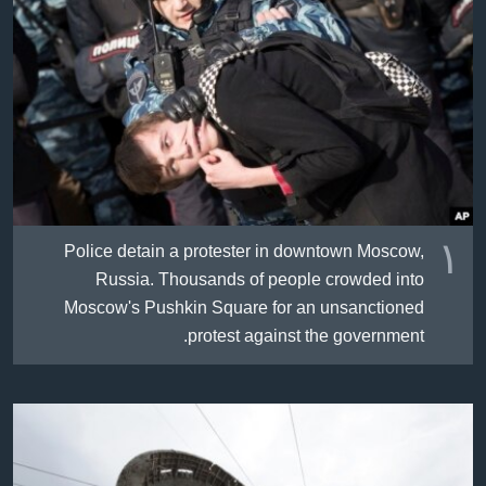
ژیان لە فەرهەنگدا
Learning English
FOLLOW US
زمانه‌کان
١
Police detain a protester in downtown Moscow,
Russia. Thousands of people crowded into
Moscow's Pushkin Square for an unsanctioned
protest against the government.