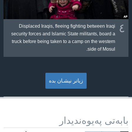
٤
Displaced Iraqis, fleeing fighting between Iraqi
security forces and Islamic State militants, board a
truck before being taken to a camp on the western
side of Mosul.
زیاتر نیشـان بده‌
بابه‌تی په‌یوه‌ندیدار