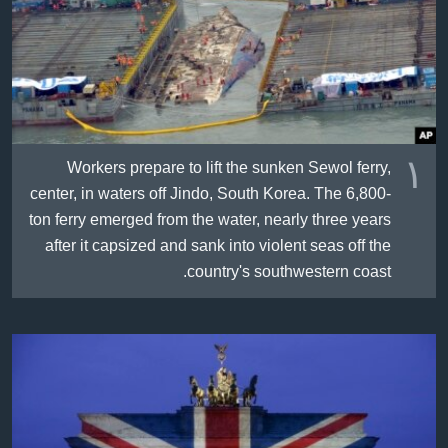
ژیان لە فەرهەنگدا
Learning English
FOLLOW US
١
Workers prepare to lift the sunken Sewol ferry,
زمانه‌کان
center, in waters off Jindo, South Korea. The 6,800-
ton ferry emerged from the water, nearly three years
after it capsized and sank into violent seas off the
country's southwestern coast.