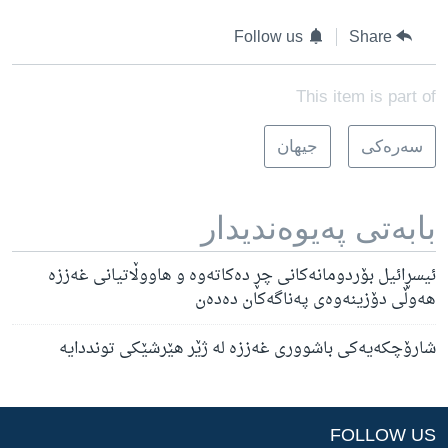
Follow us
Share
This item is part of
سه‌ره‌کی
جیهان
بابه‌تی په‌یوه‌ندیدار
ئیسڕائیل بۆردومانەکانی چڕ دەکاتەوە و هاووڵاتیانی غەززە
هەوڵی دۆزینەوەی پەناگەکان دەدەن
شارۆچکەیەکی باشووری غەززە لە ژێر هێرشێکی تونددایە
FOLLOW US