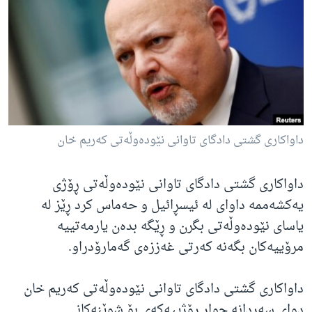
ژیان لە فەرهەنگدا
Learning English
FOLLOW US
زمانه‌کان
داواکاری گشتی دادگای تاوانی نێودەوڵەتی کەریم خان
داواکاری گشتی دادگای تاوانی نێودەوڵەتی ڕۆژی
یەکشەممە داوای لە ئیسڕائیل و حەماس کرد ڕێز لە
یاسای نێودەوڵەتی بگرن و ڕێگە بدەن یارمەتییە
مرۆییەکان بگەنە کەرتی غەززەی گەمارۆدراو.
داواکاری گشتی دادگای تاوانی نێودەوڵەتی کەریم خان
دوای سەردانە چوار ڕۆژییەکەی بۆ شوێنەکانی