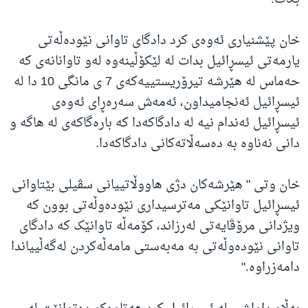
خان پێشنیاری ئەوەی کرد دادگای تاوانی نێودەڵەتی
یارمەتی ئیسڕائیل بدات لە لێکۆڵینەوە لەو تاوانانەی کە
حەماس لە هێرشە تیرۆریستییەکەی 7 ی مانگی 10 دا لە
ئیسڕائیل ئەنجامیداون، ئەمەش سەرەڕای ئەوەی
ئیسڕائیل ئەندام نیە لە دادگاکەدا کە بارەگاکەی لە هاگە و
دانی نەناوە بە دەسەڵاتەکانی دادگاکەدا.
خان وتی " هێرشەکان دژی هاووڵاتییانی سڤیلی بێتاوانی
ئیسڕائیل تاوانێکی مەترسیداری نێودەوڵەتی بوون کە
ویژدانی مرۆڤایەتی لەرزاند، کۆمەڵە تاوانێک کە دادگای
تاوانی نێودەوڵەتی بە مەبەستی مامەڵەکردن لەگەڵییاندا
دامەزراوە."