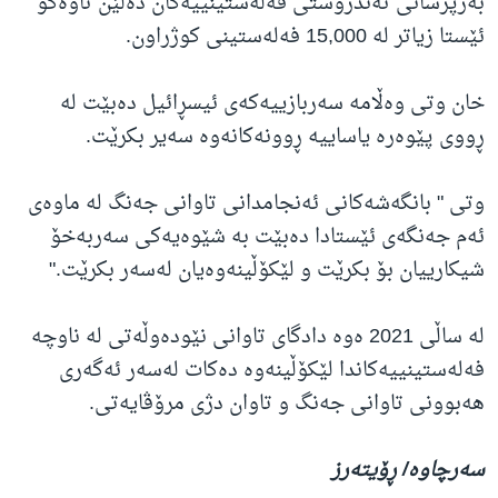
بەرپرسانی تەندروستی فەلەستینییەکان دەڵێن تاوەکو
ئێستا زیاتر لە 15,000 فەلەستینی کوژراون.
خان وتی وەڵامە سەربازییەکەی ئیسڕائیل دەبێت لە
ڕووی پێوەرە یاساییە ڕوونەکانەوە سەیر بکرێت.
وتی " بانگەشەکانی ئەنجامدانی تاوانی جەنگ لە ماوەی
ئەم جەنگەی ئێستادا دەبێت بە شێوەیەکی سەربەخۆ
شیکارییان بۆ بکرێت و لێکۆڵینەوەیان لەسەر بکرێت."
لە ساڵی 2021 ەوە دادگای تاوانی نێودەوڵەتی لە ناوچە
فەلەستینییەکاندا لێکۆڵینەوە دەکات لەسەر ئەگەری
هەبوونی تاوانی جەنگ و تاوان دژی مرۆڤایەتی.
سەرچاوە/ ڕۆیتەرز