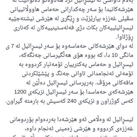
بەڵام داواشی لە ئیسڕائیل کرد هەتاوەکو دەتوانێت لە
هێرشەکانیدا بۆ سەر چەکدارانی حەماس هاووڵاتییانی
سڤیلی غەززە بپارێزێت و ڕێگری لە هێرشی نیشتەجێیە
ئیسڕائیلییەکان بکات دژی فەلەستینییەکان لە کەناری
ڕۆژئاوا.
لە دوای هێرشەکانی حەماسەوە بۆ سەر ئیسڕائیل لە 7 ی
مانگی 10 دا، کە بووە هۆی هەڵگیرسانی جەنگەکە،
ئیسڕائیل و حەماس یەکترییان تۆمەتبار کردووە بە
تۆمەتی ئەنجامدانی تاوانی جەنگ و پێشێلکردنی
مافەکانی مرۆڤ. بەرپرسانی ئیسڕائیل دەڵێن لە
هێرشەکەی حەماسدا بۆ سەر ئیسڕائیل نزیکەی 1200
کەس کوژراون و نزیکەی 240 کەسیش بە بارمتە گیراون.
ئیسڕائیل لە وەڵامی ئەو هێرشەدا بەردەوام بۆردومانی
غەززەی کردووە و هێرشی زەمینی ئەنجام داوە،