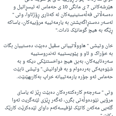
هێرشەکانی 7 ی مانگی 10 ی حەماس لە ئیسڕائیل و
دەسەڵاتی فەڵەستینییەکان لە کەناری ڕۆژئاوا، وتی "
لەسەر دەستڕاگەیشتن بە یارمەتییە مرۆییەکان، یاساکە
ڕێگە بە هیچ گومانێک نادات."
خان وتیشی " هاووڵاتییانی سڤیل دەبێت دەستییان بگات
بە خۆراک و ئاو و پێویستییە تەندروستییە
سەرەتاییەکان، بەبێ هیچ دواخستنێکی دیکە و بە
شێوەیەکی بەردەوام و بە فراوانیش." وتیشی نابێت
حەماس ئەو جۆرە یارمەتییانە خراپ بەکاربهێنێت.
وتی " سەرجەم کارەکتەرەکان دەبێت ڕێز لە یاسای
مرۆیی نێودەوڵەتی بگرن، ئەگەر ڕێزی لێنەگریت ئەوا
گلەیی مەکەن کاتێک ئۆفیسەکەم داوای لێدەکرێت کارێک
بکات."