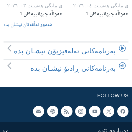
ی مانگی هه‌شـت ٠٤, ٢٠٢٦
ی مانگی هه‌شـت ٠٣, ٢٠٢٦
هەواڵە جیهانییەکان 1
هەواڵە جیهانییەکان 1
هه‌موو ئه‌ڵقه‌کان نیشـان بده‌
به‌رنامه‌کانی ته‌له‌فیزیۆن نیشـان بده‌
به‌رنامه‌کانی ڕادیۆ نیشـان بده‌
FOLLOW US
ده‌رباره‌ی ئێمه‌