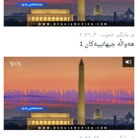
ی مانگی حه‌وت ٣٠, ٢٠٢٦
هەواڵە جیهانییەکان 1