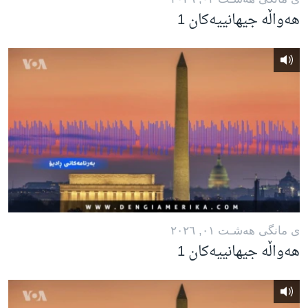
هەواڵە جیهانییەکان 1
ی مانگی هه‌شـت ٠١, ٢٠٢٦
هەواڵە جیهانییەکان 1