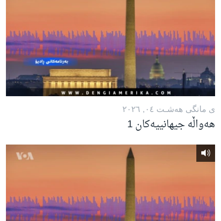
ی مانگی هه‌شـت ٠٤, ٢٠٢٦
هەواڵە جیهانییەکان 1