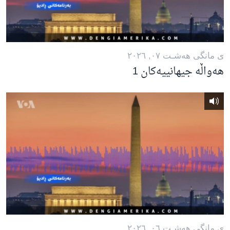
ژیان لە فەرهەنگدا
Learning English
FOLLOW US
ی مانگی هه‌شـت ٠٧, ٢٠٢٦
هەواڵە جیهانییەکان 1
زمانه‌کان
ی مانگی هه‌شـت ٠٦, ٢٠٢٦