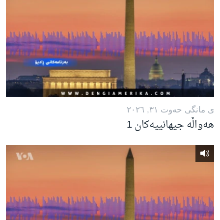
ی مانگی حه‌وت ٣١, ٢٠٢٦
هەواڵە جیهانییەکان 1