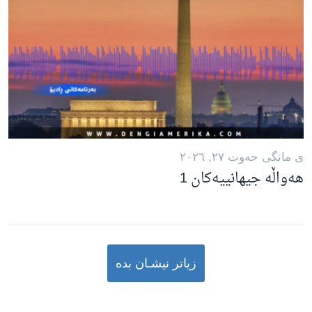
ی مانگی حه‌وت ٢٧, ٢٠٢٦
هەواڵە جیهانییەکان 1
زیاتر نیشـان بده‌