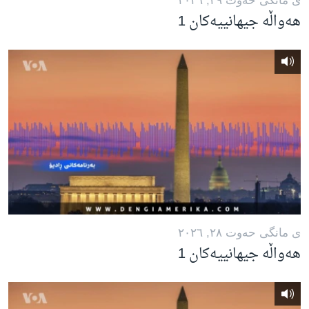
ی مانگی حه‌وت ٢٩, ٢٠٢٦
هەواڵە جیهانییەکان 1
ی مانگی حه‌وت ٢٨, ٢٠٢٦
هەواڵە جیهانییەکان 1