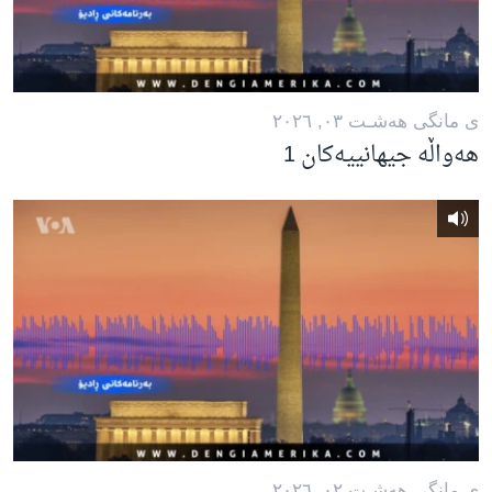
ی مانگی هه‌شـت ٠٣, ٢٠٢٦
هەواڵە جیهانییەکان 1
ی مانگی هه‌شـت ٠٢, ٢٠٢٦