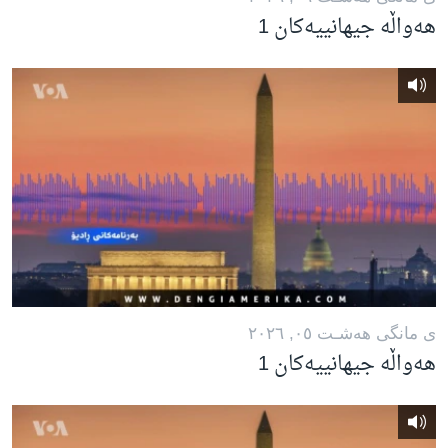
هەواڵە جیهانییەکان 1
ی مانگی هه‌شـت ٠٥, ٢٠٢٦
هەواڵە جیهانییەکان 1