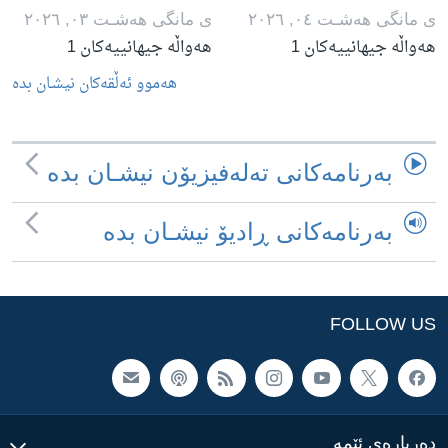
ی مانگی هه‌شـت ٠٤, ٢٠٢٦
ی مانگی هه‌شـت ٠٣, ٢٠٢٦
هەواڵە جیهانییەکان 1
هەواڵە جیهانییەکان 1
هه‌موو ئه‌ڵقه‌کان نیشـان بده‌
به‌رنامه‌کانی ته‌له‌فیزیۆن نیشـان بده‌
به‌رنامه‌کانی ڕادیۆ نیشـان بده‌
FOLLOW US
ده‌رباره‌ی ئێمه‌