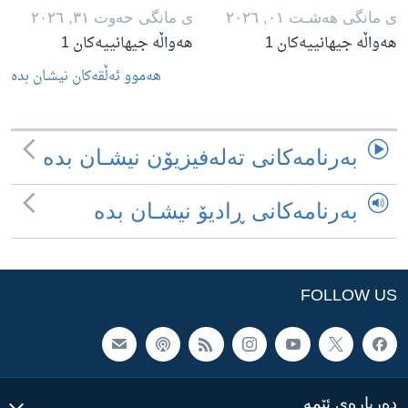
ی مانگی هه‌شـت ٠١, ٢٠٢٦
ی مانگی حه‌وت ٣١, ٢٠٢٦
هەواڵە جیهانییەکان 1
هەواڵە جیهانییەکان 1
هه‌موو ئه‌ڵقه‌کان نیشـان بده‌
به‌رنامه‌کانی ته‌له‌فیزیۆن نیشـان بده‌
به‌رنامه‌کانی ڕادیۆ نیشـان بده‌
FOLLOW US
ده‌رباره‌ی ئێمه‌