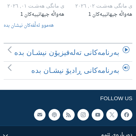
ی مانگی هه‌شـت ٠٢, ٢٠٢٦
ی مانگی هه‌شـت ٠١, ٢٠٢٦
هەواڵە جیهانییەکان 1
هەواڵە جیهانییەکان 1
هه‌موو ئه‌ڵقه‌کان نیشـان بده‌
به‌رنامه‌کانی ته‌له‌فیزیۆن نیشـان بده‌
به‌رنامه‌کانی ڕادیۆ نیشـان بده‌
FOLLOW US
ده‌رباره‌ی ئێمه‌