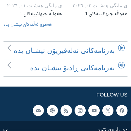
ی مانگی هه‌شـت ٠٢, ٢٠٢٦
ی مانگی هه‌شـت ٠١, ٢٠٢٦
هەواڵە جیهانییەکان 1
هەواڵە جیهانییەکان 1
هه‌موو ئه‌ڵقه‌کان نیشـان بده‌
به‌رنامه‌کانی ته‌له‌فیزیۆن نیشـان بده‌
به‌رنامه‌کانی ڕادیۆ نیشـان بده‌
FOLLOW US
ده‌رباره‌ی ئێمه‌