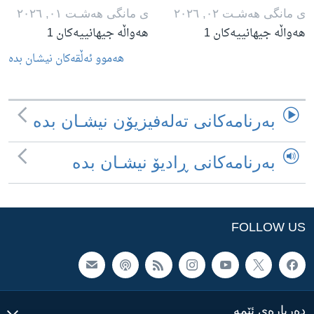
ی مانگی هه‌شـت ٠٢, ٢٠٢٦
ی مانگی هه‌شـت ٠١, ٢٠٢٦
هەواڵە جیهانییەکان 1
هەواڵە جیهانییەکان 1
هه‌موو ئه‌ڵقه‌کان نیشـان بده‌
به‌رنامه‌کانی ته‌له‌فیزیۆن نیشـان بده‌
به‌رنامه‌کانی ڕادیۆ نیشـان بده‌
FOLLOW US
ده‌رباره‌ی ئێمه‌