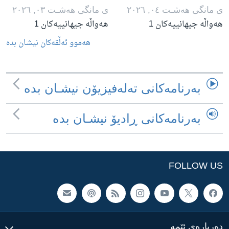
ی مانگی هه‌شـت ٠٤, ٢٠٢٦
ی مانگی هه‌شـت ٠٣, ٢٠٢٦
هەواڵە جیهانییەکان 1
هەواڵە جیهانییەکان 1
هه‌موو ئه‌ڵقه‌کان نیشـان بده‌
به‌رنامه‌کانی ته‌له‌فیزیۆن نیشـان بده‌
به‌رنامه‌کانی ڕادیۆ نیشـان بده‌
FOLLOW US
ده‌رباره‌ی ئێمه‌