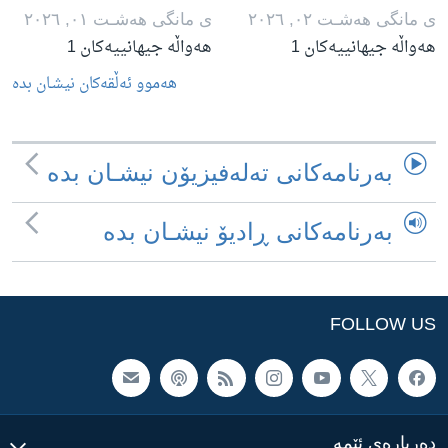
ی مانگی هه‌شـت ٠٢, ٢٠٢٦
ی مانگی هه‌شـت ٠١, ٢٠٢٦
هەواڵە جیهانییەکان 1
هەواڵە جیهانییەکان 1
هه‌موو ئه‌ڵقه‌کان نیشـان بده‌
به‌رنامه‌کانی ته‌له‌فیزیۆن نیشـان بده‌
به‌رنامه‌کانی ڕادیۆ نیشـان بده‌
FOLLOW US
ده‌رباره‌ی ئێمه‌