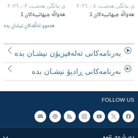
ی مانگی هه‌شـت ٠٤, ٢٠٢٦
ی مانگی هه‌شـت ٠٣, ٢٠٢٦
هەواڵە جیهانییەکان 1
هەواڵە جیهانییەکان 1
هه‌موو ئه‌ڵقه‌کان نیشـان بده‌
به‌رنامه‌کانی ته‌له‌فیزیۆن نیشـان بده‌
به‌رنامه‌کانی ڕادیۆ نیشـان بده‌
FOLLOW US
ده‌رباره‌ی ئێمه‌