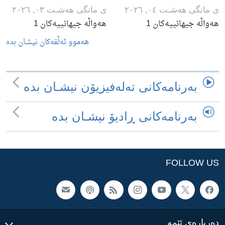
ی مانگی هه‌شـت ٠٤, ٢٠٢٦
ی مانگی هه‌شـت ٠٣, ٢٠٢٦
هەواڵە جیهانییەکان 1
هەواڵە جیهانییەکان 1
هه‌موو ئه‌ڵقه‌کان نیشـان بده‌
به‌رنامه‌کانی ته‌له‌فیزیۆن نیشـان بده‌
به‌رنامه‌کانی ڕادیۆ نیشـان بده‌
FOLLOW US
ده‌رباره‌ی ئێمه‌