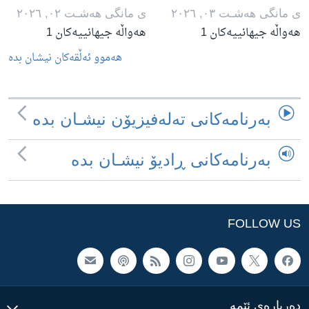
ی مانگی هه‌شـت ٠٣, ٢٠٢٦
ی مانگی هه‌شـت ٠٢, ٢٠٢٦
هەواڵە جیهانییەکان 1
هەواڵە جیهانییەکان 1
هه‌موو ئه‌ڵقه‌کان نیشـان بده‌
به‌رنامه‌کانی ته‌له‌فیزیۆن نیشـان بده‌
به‌رنامه‌کانی ڕادیۆ نیشـان بده‌
FOLLOW US
ده‌رباره‌ی ئێمه‌