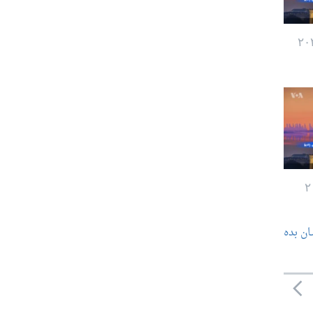
ان بده‌