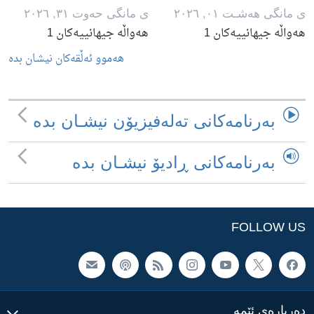
ی مانگی هه‌شـت ٠١, ٢٠٢٦
ی مانگی حه‌وت ٣١, ٢٠٢٦
هەواڵە جیهانییەکان 1
هەواڵە جیهانییەکان 1
هه‌موو ئه‌ڵقه‌کان نیشـان بده‌
به‌رنامه‌کانی ته‌له‌فیزیۆن نیشـان بده‌
به‌رنامه‌کانی ڕادیۆ نیشـان بده‌
FOLLOW US
ده‌رباره‌ی ئێمه‌