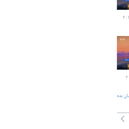
ان بده‌