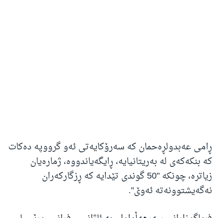
ڕامی عەبدولڕەحمان کە سەرۆکایەتی ئەو گرووپە دەکات
کە بنکەکەی لە بەریتانیایە، ڕایگەیاندووە، ژمارەیان
زیاترە، چونکە "50 گوندی تێدایە کە ڕزگارکەران
نەگەیشتوونەتە ئەوێ".