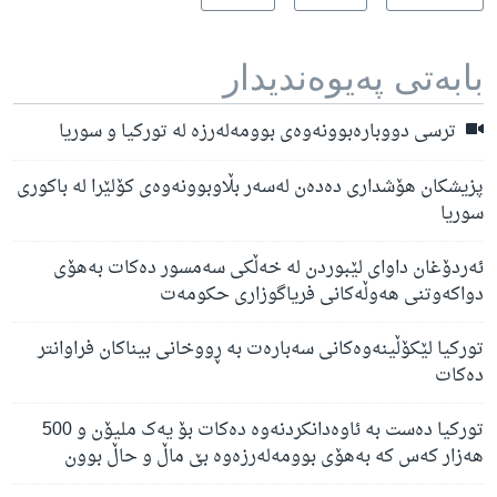
بابه‌تی په‌یوه‌ندیدار
ترسی دووبارەبوونەوەی بوومەلەرزە لە تورکیا و سوریا
پزیشکان هۆشداری دەدەن لەسەر بڵاوبوونەوەی کۆلێرا لە باکوری
سوریا
ئەردۆغان داوای لێبوردن لە خەڵکی سەمسور دەکات بەهۆی
دواکەوتنی هەوڵەکانی فریاگوزاری حکومەت
تورکیا لێکۆڵینەوەکانی سەبارەت بە ڕووخانی بیناکان فراوانتر
دەکات
تورکیا دەست بە ئاوەدانکردنەوە دەکات بۆ یەک ملیۆن و 500
هەزار کەس کە بەهۆی بوومەلەرزەوە بێ ماڵ و حاڵ بوون