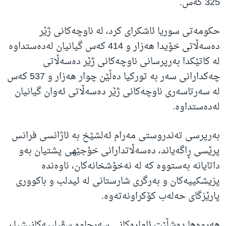
325 کەس.
حکومەتی سوریا ئاشکرای کرد، لە ناوچەکانی ژێر
دەسەڵاتی خۆیدا هەزار و 414 کەس گیانیان لەدەستداوە
لە کاتێکدا بەرپرسانی ناوچەکانی ژێر دەسەڵاتی
چەکدارانی سەر بە تورکیا دەڵێن چوار هەزار و 537 کەس
لە سەرتاسەری ناوچەکانی ژێر دەسەڵاتی ئەوان گیانیان
لەدەستداوە.
بەرپرسی تەندروستی مەرام ئەلشێخ بە ئاژانسی فرانس
پرێسی ڕاگەیاند، دەسەڵاتدارانی خۆجێهی پشتیان بەو
داتایانە بەستووە کە لە نەخۆشخانەکان، ناوەندە
پزیشکییەکان و بەرگری شارستانی لە ئیدلب و باکووری
پارێزگای حەلەب کۆکراونەتەوە.
هەروەها دەشڵێت ئامارەکانی سەرچاوە سڤیلییەکانیشیان