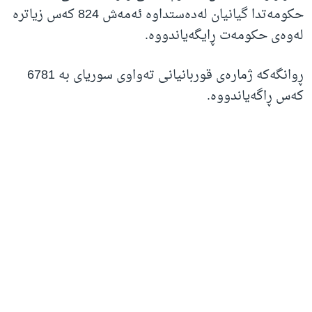
حکومەتدا گیانیان لەدەستداوە ئەمەش 824 کەس زیاترە
لەوەی حکومەت ڕایگەیاندووە.
ڕوانگەکە ژمارەی قوربانیانی تەواوی سوریای بە 6781
کەس ڕاگەیاندووە.