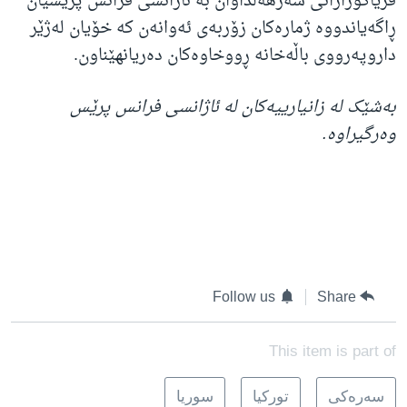
فریاگوزارانی سەرهەڵداوان بە ئاژانسی فرانس پرێسیان
ڕاگەیاندووە ژمارەکان زۆربەی ئەوانەن کە خۆیان لەژێر
داروپەرووی باڵەخانە ڕووخاوەکان دەریانهێناون.
بەشێک لە زانیارییەکان لە ئاژانسی فرانس پرێس
وەرگیراوە.
Follow us
Share
This item is part of
سه‌ره‌کی
تورکیا
سوریا