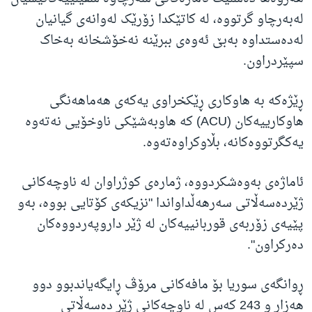
لەبەرچاو گرتووە، لە کاتێکدا زۆرێک لەوانەی گیانیان
لەدەستداوە بەبێ ئەوەی ببرێنە نەخۆشخانە بەخاک
سپێردراون.
ڕێژەکە بە هاوکاری ڕێکخراوی یەکەی هەماهەنگی
هاوکارییەکان (
ACU
) کە هاوبەشێکی ناوخۆیی نەتەوە
یەکگرتووەکانە، بڵاوکراوەتەوە.
ئاماژەی بەوەشکردووە، ژمارەی کوژراوان لە ناوچەکانی
ژێردەسەڵاتی سەرهەڵداواندا "نزیکەی کۆتایی بووە، بەو
پێیەی زۆربەی قوربانییەکان لە ژێر داروپەردووەکان
دەرکراون".
ڕوانگەی سوریا بۆ مافەکانی مرۆڤ ڕایگەیاندبوو دوو
هەزار و 243 کەس لە ناوچەکانی ژێر دەسەڵاتی