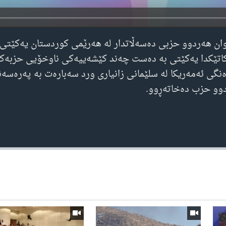
وان هەردوو حزبی دەسەڵاتدار لە هەرێمی کوردستان یەکێتی 
کاتێکدا یەکێتی بە دەست چەند کێشەییەکی ناوخۆیی حزبەکە
ەنگی ئەمەریکا لە سلێمانی زانیاری ورد سەبارەت بە پەرەسە
دوو حزب دەخاتەڕوو.