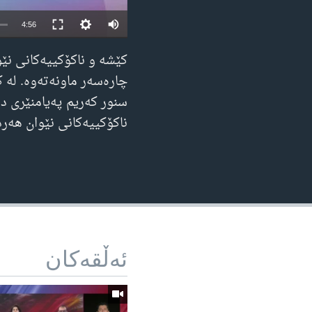
4:56
کێشە و ناکۆکییەکانی نێ
چارەسەر ماونەتەوە. لە 
سنور کەریم پەیامنێری د
ناکۆکییەکانی نێوان هەر
ئه‌ڵقه‌کان