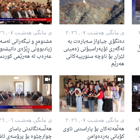
ی مانگی هه‌شـت ٠٧, ٢٠٢٦
ی مانگی هه‌شـت ٠٧, ٢٠٢٦
دەنگۆی جیاواز سەبارەت بە
مشتومڕ و نیگەرانی لەسە
ڵ
ئەگەری ئۆپەراسیۆنی زەمینی
زیادبوونی ڕێژەی دانیشتو
ئێران بۆ ناوچە سنورییەکانی
عەرەب لە هەرێمی کوردس
هەرێم
ی مانگی هه‌شـت ٠٧, ٢٠٢٦
ی مانگی هه‌شـت ٠٦, ٢٠٢٦
لە
هەڵمەتەکان بۆ پاراستنی ناوی
هەڵسەنگاندنی یاسای
کۆبانی بەردەوامن
چوارچێوە بۆ پرۆسەی ئا