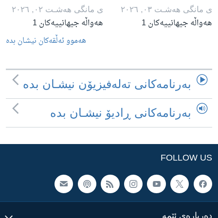
ی مانگی هه‌شـت ٠٣, ٢٠٢٦
ی مانگی هه‌شـت ٠٢, ٢٠٢٦
هەواڵە جیهانییەکان 1
هەواڵە جیهانییەکان 1
هه‌موو ئه‌ڵقه‌کان نیشـان بده‌
به‌رنامه‌کانی ته‌له‌فیزیۆن نیشـان بده‌
به‌رنامه‌کانی ڕادیۆ نیشـان بده‌
FOLLOW US
ده‌رباره‌ی ئێمه‌