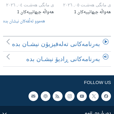
ی مانگی هه‌شـت ٠٥, ٢٠٢٦
ی مانگی هه‌شـت ٠٤, ٢٠٢٦
هەواڵە جیهانییەکان 1
هەواڵە جیهانییەکان 1
هه‌موو ئه‌ڵقه‌کان نیشـان بده‌
به‌رنامه‌کانی ته‌له‌فیزیۆن نیشـان بده‌
به‌رنامه‌کانی ڕادیۆ نیشـان بده‌
FOLLOW US
ده‌رباره‌ی ئێمه‌