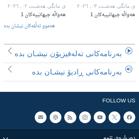
ی مانگی هه‌شـت ٠٣, ٢٠٢٦
ی مانگی هه‌شـت ٠٢, ٢٠٢٦
هەواڵە جیهانییەکان 1
هەواڵە جیهانییەکان 1
هه‌موو ئه‌ڵقه‌کان نیشـان بده‌
به‌رنامه‌کانی ته‌له‌فیزیۆن نیشـان بده‌
به‌رنامه‌کانی ڕادیۆ نیشـان بده‌
FOLLOW US
ده‌رباره‌ی ئێمه‌