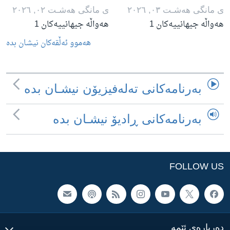
ی مانگی هه‌شـت ٠٣, ٢٠٢٦
ی مانگی هه‌شـت ٠٢, ٢٠٢٦
هەواڵە جیهانییەکان 1
هەواڵە جیهانییەکان 1
هه‌موو ئه‌ڵقه‌کان نیشـان بده‌
به‌رنامه‌کانی ته‌له‌فیزیۆن نیشـان بده‌
به‌رنامه‌کانی ڕادیۆ نیشـان بده‌
FOLLOW US
ده‌رباره‌ی ئێمه‌