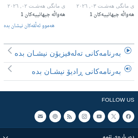
ی مانگی هه‌شـت ٠٣, ٢٠٢٦
ی مانگی هه‌شـت ٠٢, ٢٠٢٦
هەواڵە جیهانییەکان 1
هەواڵە جیهانییەکان 1
هه‌موو ئه‌ڵقه‌کان نیشـان بده‌
به‌رنامه‌کانی ته‌له‌فیزیۆن نیشـان بده‌
به‌رنامه‌کانی ڕادیۆ نیشـان بده‌
FOLLOW US
ده‌رباره‌ی ئێمه‌