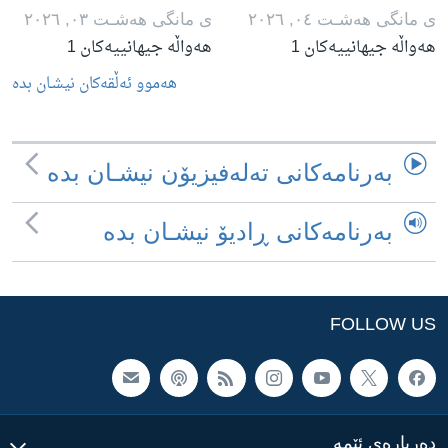
ی مانگی هه‌شـت ٠٤, ٢٠٢٦
ی مانگی هه‌شـت ٠٣, ٢٠٢٦
هەواڵە جیهانییەکان 1
هەواڵە جیهانییەکان 1
هه‌موو ئه‌ڵقه‌کان نیشـان بده‌
به‌رنامه‌کانی ته‌له‌فیزیۆن نیشـان بده‌
به‌رنامه‌کانی ڕادیۆ نیشـان بده‌
FOLLOW US
ده‌رباره‌ی ئێمه‌