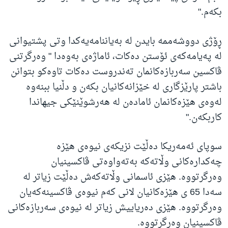
بکەم."
ڕۆژی دووشەممە بایدن لە بەیاننامەیەکدا وتی پشتیوانی
لە پەیامەکەی ئۆستن دەکات، ئاماژەی بەوەدا " وەرگرتنی
ڤاکسین سەربازەکانمان تەندروست دەکات تاوەکو بتوانن
باشتر پارێزگاری لە خێزانەکانیان بکەن و دڵنیا ببنەوە
لەوەی هێزەکانمان ئامادەن لە هەرشوێنێکی جیهاندا
کاربکەن."
سوپای ئەمەریکا دەڵێت نزیکەی نیوەی هێزە
چەکدارەکانی وڵاتەکە بەتەواوەتی ڤاکسینیان
وەرگرتووە. هێزی ئاسمانی وڵاتەکەش دەڵێت زیاتر لە
سەدا 65 ی هێزەکانیان لانی کەم نیوەی ڤاکسینەکەیان
وەرگرتووە. هێزی دەریاییش زیاتر لە نیوەی سەربازەکانی
ڤاکسینیان وەرگرتووە.