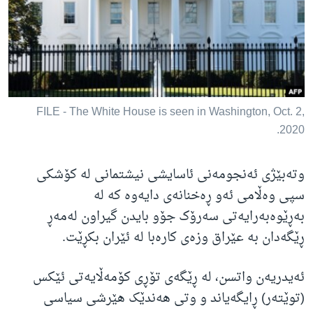
ژیان لە فەرهەنگدا
Learning English
FOLLOW US
FILE - The White House is seen in Washington, Oct. 2,
2020.
زمانه‌کان
وتەبێژی ئەنجومەنی ئاسایشی نیشتمانی لە کۆشکی
سپی وەڵامی ئەو ڕەخنانەی دایەوە کە لە
بەڕێوەبەرایەتی سەرۆک جۆو بایدن گیراون لەمەڕ
ڕێگەدان بە عێراق وزەی کارەبا لە ئێران بکڕێت.
ئەیدریەن واتسن، لە ڕێگەی تۆڕی کۆمەڵایەتی ئێکس
(توێتەر) ڕایگەیاند و وتی هەندێک هێرشی سیاسی