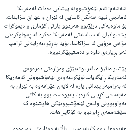
شەشەم: ئەم لێخۆشبوونە پیشانی دەدات ئەمەریکا
ئامانجی نییە خەڵکی ئاسایی لە ئێران و عێراق سزابدات.
بۆ ماوەیەکی درێژبوو هەردوو پارتی کۆماری و دیموکرات
پشتیوانیان لە سیاسەتی ئەمەریکا دەکرد لە ڕەچاوکردنی
دۆخی مرۆیی لە سزاکاندا، بۆیە بەڕێوەبەرایەتی ترامپ
ئەو بڕیارەی داوە و دەستیپێکردووە.
پێشتر ماثیۆ میلەر، وتەبێژی وەزارەتی دەرەوەی
ئەمەریکا ڕایگەیاند نوێکردنەوەی لێخۆشبوونی ئەمەریکا
لە بەرامبەر پێدانی پارە لە لایەن عێراقەوە بە ئێران بە
مەبەستی کڕینی کارەبا، پەیوەست بوو بە کاتی
تەواوبوونی وادەی لێخۆشبوونێکی هاوشێوە کە
سێشەممەی ڕابردوو بە کۆتایی‌هات.
هەروەها، دوو کاربەدەستی باڵا لە وەزارەتی دەرەوەی