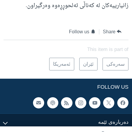
زانیارییەکان لە کەناڵی ئەلحوڕڕەوە وەرگیراون.
Follow us
Share
This item is part of
سه‌ره‌کی
ئێران
ئه‌مه‌ریکا
FOLLOW US
ده‌رباره‌ی ئێمه‌