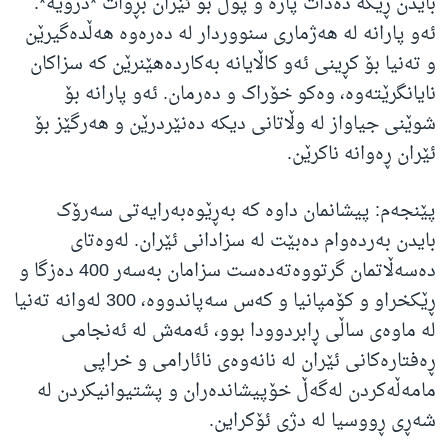
بایدن ڕێگە دەدات پارە و پول بۆ ئێران بڕوات *درۆیە*.
ئەو پارانە لە هەژماری سنووردار لە دەرەوە هەڵدەگیرێن
و تەنیا بۆ کڕینی ئەو کاڵایانە بەکاردەهێنرێن کە سزاکان
نایانگرێتەوە، وەکو خۆراک و دەرمان. ئەو پارانە بۆ
شوێنی جیاواز لە وڵاتانی دیکە دەنێردرێن و هەرگێز بۆ
ئێران ڕەوانە ناکرێن.
پێنجەم: پیشانمان داوە کە بەڕێوەبەرایەتی سەرۆک
بایدن بەردەوام دەبێت لە سزادانی ئێران. لەوەتای
دەسەڵاتمان گرتووەتەدەست سزامان بەسەر 400 دەزگا و
ڕێکخراو و کۆمپانیا و کەس سەپاندووە، 300 لەوانە تەنیا
لە ماوەی ساڵی ڕابردوودا بوو، ئەمەش لە ئەنجامی
ڕەفتارەکانی ئێران لە نانەوەی نائارامی و خراپی
مامەڵەکردن لەگەڵ خۆپیشاندەران و پشتیوانیکردن لە
شەڕی ڕووسیا لە دژی ئۆکراین.