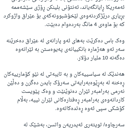
ئەمەریکا ڕایانگەیاند، ئەنتۆنی بلینکن ڕۆژی سێشەممە
بڕیاری درێژکردنەوەی لێخۆشبوونەکەی بۆ عێراق واژوکرد
کە بۆ ماوەی 4 مانگ بەردەوام دەبێت.
وەک باس دەکرێت بەهای ئەو پارانەی لە عێراق دەخرێنە
سەر ئەو هەژمارە بانکییانەی پەیوەستن بە ئێرانەوە
دەگەنە 10 ملیار دۆلار.
هەندێک لە سیاسییەکان و بە تایبەتی لە نێو کۆمارییەکان
ڕەخنە لە بەڕێوەبەرایەتی سەرۆک بایدن دەگرن و دەڵێن
نەرمی بەرامبەر ئێران دەنوێنێت و وەک پێویست
کاردانەوەی بەرامبەر ڕەفتارەکانی ئێران نییە، بەڵام
کۆشکی سپی ئەوە ڕەتدەکاتەوە.
سەرچاوە/ تویتەری ئەیدریەن واتسن، بەشێک لە