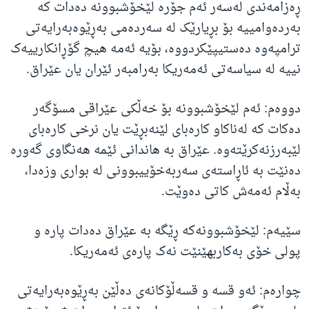
ڕەزامەندی لەسەر ئەم جۆرە لێخۆشبوونە دەدات کە
بەردەوامییە بۆ بڕیارێک لە سەردەمی بەڕێوەبەرایەتی
ترامپەوە دەستیپێکردووە، بۆیە ئەمە هیچ گۆڕانکارییەک
نییە لە سیاسەتی ئەمەریکا بەرامبەر ئێران یان عێراق.
دووەم: ئەم لێخۆشبوونە بۆ خەڵکی عێراقی مسۆگەر
دەکات کە لەناکاو کارەبای لێنەبڕێت یان نرخی کارەبای
لێبەرزنەکرێتەوە. عێراق بە هاندانی ئێمە هەنگاوی گەورە
دەنێت بە ئاڕاستەی سەربەخۆییبوونی لە بواری وزەدا،
بەڵام ئەمەش کاتی دەوێت.
سێیەم: لێخۆشبوونەکە ڕێگە بە عێراق دەدات پارە و
پولی خۆی بەکاربهێنێت نەک پارەی ئەمەریکا.
چوارەم: ئەو قسە و قسەڵۆکانەی دەڵێن بەڕێوەبەرایەتی