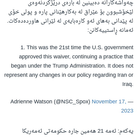
چەواشەکارانە دەبینین لە بارەی درێژکردنەوەی
لێخۆشبوون بۆ عێراق لە بەکارهێنانی پارە و پولی خۆی
لە پێدانی بەهای ئەو کارەبایەی لە ئێرانی هاوردەدەکات.
ئەمانە ڕاستییەکانن:
1. This was the 21st time the U.S. government
approved this waiver, continuing a practice that
began under the Trump Administration. It does not
represent any changes in our policy regarding Iran or
Iraq.
November 17,
— Adrienne Watson (@NSC_Spox)
2023
یەکەم: ئەمە 21 هەمین جارە حکومەتی ئەمەریکا