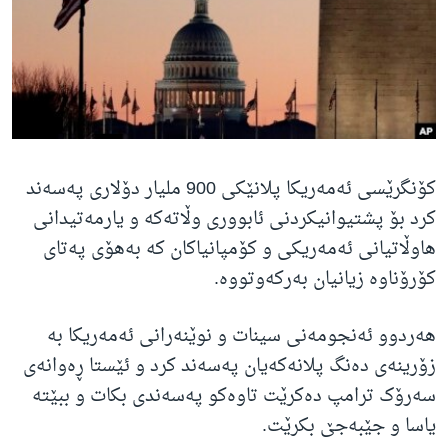
ژیان لە فەرهەنگدا
Learning English
FOLLOW US
کۆنگرێسی ئەمەریکا پلانێکی 900 ملیار دۆلاری پەسەند
زمانه‌کان
کرد بۆ پشتیوانیکردنی ئابووری وڵاتەکە و یارمەتیدانی
هاوڵاتیانی ئەمەریکی و کۆمپانیاکان کە بەهۆی پەتای
کۆرۆناوە زیانیان بەرکەوتووە.
هەردوو ئەنجومەنی سینات و نوێنەرانی ئەمەریکا بە
زۆرینەی دەنگ پلانەکەیان پەسەند کرد و ئێستا ڕەوانەی
سەرۆک ترامپ دەکرێت تاوەکو پەسەندی بکات و ببێتە
یاسا و جێبەجێ بکرێت.