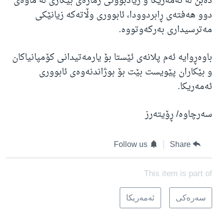
دەبن لە ئەمەریکا و زیادبوونی ژمارەی بێکاری لە ماوەی
دوو هەفتەی ڕابردوودا، ئابووری وڵاتەکە زیانێکی
مەترسیداری بەرکەوتووە.
باوەڕوایە ئەم پلانەی ئێستا بۆ یارمەتیدانی کۆمپانیاکان
و بێکاران پێویست بێت بۆ بوژاندنەوەی ئابووری
ئەمەریکا.
سەرچاوە/ ڕۆیتەرز
Follow us
Share
This item is part of
سه‌ره‌کی
ئه‌مه‌ریکا