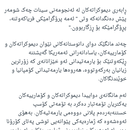
ڕابەری دیموکراتەکان لە ئەنجومەنی سینات چەک شومەر
پێش دەنگدانەکە وتی " ئەمە پرۆگرامێکی فریاکەوتنە،
پڕۆگرامێکە بۆ ڕزگاربوون."
چەند مانگێک دوای دانوستانەکانی نێوان دیموکراتەکان و
کۆمارییەکان، یاسادانەرانی ئەمەریکا گەیشتنە
ڕێکەوتنێک بۆ یارمەتیدانی ئەو خێزانانەی کە زۆرترین
زیانیان بەرکەوتووە، هەروەها یارمەتیدانی کۆمپانیا و
خوێندنگاکان.
لەم مانگانەی دواییدا دیموکراتەکان و کۆمارییەکان
یەکتریان تۆمەتبار دەکرد بە تۆمەتی کۆسپ
خستنەبەردەم پلانی دووەمی یارمەتیەکان. بەهۆی
ئەوەشەوە کە ژمارەیەکی پێوانەیی توشی پەتای کۆرۆنا