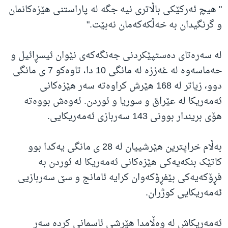
" هیچ ئەرکێکی باڵاتری نیە جگە لە پاراستنی هێزەکانمان
و گرنگیدان بە خەڵکەکەمان نەبێت."
لە سەرەتای دەستپێکردنی جەنگەکەی نێوان ئیسڕائیل و
حەماسەوە لە غەززە لە مانگی 10 دا، تاوەکو 7 ی مانگی
دوو، زیاتر لە 168 هێرش کراوەتە سەر هێزەکانی
ئەمەریکا لە عێراق و سوریا و ئوردن. ئەوەش بووەتە
هۆی بریندار بوونی 143 سەربازی ئەمەریکایی.
بەڵام خراپترین هێرشییان لە 28 ی مانگی یەکدا بوو
کاتێک بنکەیەکی هێزەکانی ئەمەریکا لە ئوردن بە
فڕۆکەیەکی بێفڕۆکەوان کرایە ئامانج و سێ سەربازیی
ئەمەریکایی کوژران.
ئەمەریکاش لە وەڵامدا هێرشی ئاسمانی کردە سەر