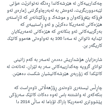
چەکدارییەکان لە هێرشەکاندا ڕەنگە نەتوانرێت خۆتی
لێبەدووربگریت، ئەوەش بە لەبەرچاوگرتنی ژمارەی ئەو
فڕۆکە بێفڕۆکەوان و موشەک و ڕۆکێتانەی کە ئاڕاستەی
هێزەکانی ئەمەریکا دەکرێن و ئەو ڕاستییەی کە
بەرگرییەکانی ئەو بنکانەی کە هێزەکانی ئەمەریکایان
تێدایە ناتوانن لە سەدا 100 بە تەواوەتی هەموو کاتێک
کاریگەر بن.
شارەزایان هۆشداریش دەدەن لەسەر بە کەم زانینی
توانای گروپە چەکدارییەکانی سەر بە ئێران، تەنانەت لە
کاتێکدا کە زۆربەی هێرشەکانیشیان شکست دەهێنن.
چاڕڵس لیستەری ناوەندی ڕۆژهەڵاتی ناوەڕاست کە
بنکەکەی لە واشنتنە باس لەوە دەکات کاتێک سەرۆکی
پێشووتری ئەمەریکا باراک ئۆباما لە ساڵی 2014 دا