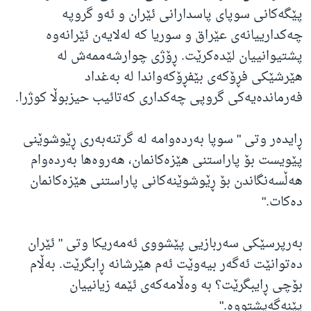
پێگەکانی سوپای پاسدارانی ئێران و ئەو گروپە
چەکدارییانەی عێراق و سوریا کە لەلایەن ئێرانەوە
پشتیوانییان لێدەکرێت. ڕۆژی چوارشەممەش لە
هێرشێکی فڕۆکەی بێفڕۆکەواندا لە بەغداد
فەرماندەیەکی گروپی چەکداری کەتائیب حیزبوڵا کوژرا.
ڕایدەر وتی " سوپا بەردەوامە لە گرتنەبەری ڕێوشوێنی
پێویست بۆ پاراستنی هێزەکانمان، هەروەها بەردەوام
هەڵسەنگاندن بۆ ڕێوشوێنەکانی پاراستنی هێزەکانمان
دەکات."
بەرپرسێکی سەربازیی پێشووی ئەمەریکا وتی " ئێران
دەتوانێت ئەگەر بیەوێت ئەم هێرشانە ڕابگرێت. بەڵام
بۆچی ڕایبگرێت؟ بە وەڵامەکەی ئێمە زیانییان
پێنەگەیشتووە."