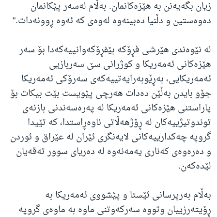
زیان بگەیەنن بە هێزەکانمان. بەڵام لەسەر پێکانمان
دەوەستین و دڵنیا دەبینەوە لەوەی کە ئەوە ڕوونەدات."
لە نێوەندی هێرشی فڕۆکە بێفڕۆکەوانییەکەدا بۆ سەر
هێزەکانی ئەمەریکا و کوژرانی سێ سەربازیی
ئەمەریکایی، بەڕێوبەرایەتییەکەی سەرۆکی ئەمەریکا
جۆو بایدن بەڵێن دەدات هەرچی پێویست بێت بیکات بۆ
پاراستنی هێزەکانی ئەمەریکا لە پەرەسەندنی بازنەی
توندوتیژییەکان لە ڕۆژهەڵاتی ناوەڕاستدا، کە تێیدا
گروپە چەکدارییەکانی لایەنگری ئێران لە عێراق و ئوردن
و دەرەوەی کەناری یەمەنەوە لە دەریای سوور تەقەیان
لێدەکەن.
بەڵام بەرپرسانی ئێستا و پێشووی ئەمەریکا بە
ڕۆیتەرزییان وتووە سەرکەوتنی ماوە بە ماوەی گروپە