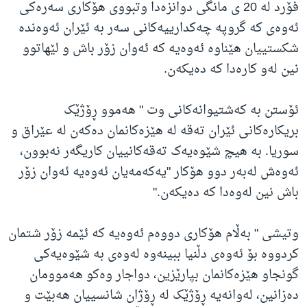
فۆرد لە 20 ی مانگی دوانزەدا وتبووی هۆکاری سەرەکی
ئەوەی کە گروپە چەکدارییەکانی سەر بە ئێران ئەوەندە
شکستییان هێناوە ئەوەیە کە ئەوان زۆر باش و لێهاتوو
نین لەو کارەدا کە دەیکەن.
ئۆستن بە کەشتیوانەکانی وت " هەموو ڕۆژێک
بریکارەکانی ئێران تەقە لە هێزەکانمان دەکەن لە عێراق و
سوریا. بە هیچ شێوەیەک تەقەکانییان کاریگەر نەبوون،
ئەوەش لەبەر دوو هۆکار "یەکەمەیان ئەوەیە ئەوان زۆر
باش نین لەوەدا کە دەیکەن."
وتیشی " بەڵام هۆکاری دووەم ئەوەیە کە ئێمە زۆر شتمان
کردووە بۆ ئەوەی دڵنیا ببینەوە لەوەی بە شێوەیەکی
گونجاو هێزەکانمان بپارێزین، دواجار وەکو هەموومان
دەزانین، لەوانەیە ڕۆژێک لە ڕۆژان شانسییان هەبێت و