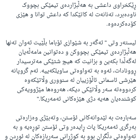
ڕێکخراوی داعشی بە هەڵبژاردەی تیمێکی بچووک
ناودەبرد، تەنانەت لە کاتێکدا کە داعش توانا و هێزی
کۆدەکردەوە.
لیستەر وتی " ئەگەر بە شێوازی ئۆباما بڵێیت ئەوان تەنها
هەڵبژاردەی تیمێکی بچووکن و دەتوانین مامەڵەیان
لەگەڵدا بکەین و بزانیت کە هیچ شتێکی مەترسیدار
ڕوونادات، ئەوە بە تەواوەتی ساویلکەییە. ئەم گروپانە
هێرشی ئاسمانی ئاڵۆزییان لە سنووری وڵاتێکەوە
کردووەتە سەر وڵاتێکی دیکە، هەروەها مێژوویەکی
کوشندەیان هەیە دژی هێزەکانی ئەمەریکا."
سەبارەت بە لێدوانەکانی ئۆستن، وتەبێژی وەزارەتی
بەرگری ئەمەریکا پات ڕایدەر وتی ئۆستن توڕەیە و بە
تەواوەتی دڵگران بوو بە کوژرانی سەربازەکان لە ئوردن و