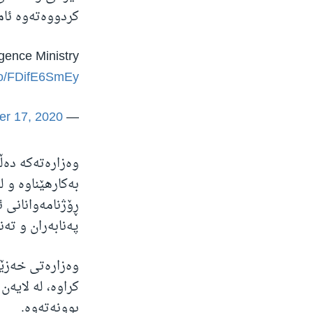
کردووەتەوە ئامانج، لەوانە
igence Ministry
.co/FDifE6SmEy
r 17, 2020
— Treasury Department (@USTreasury)
وەزارەتەکە دەڵ
ڕۆژنامەوانانی 
پەنابەران و تەنا
وەزارەتی خەزێن
کراوە، لە لایە
بوونەتەوە.