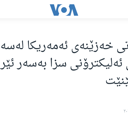
ی خەزێنەی ئەمەریکا لەسەر
ەلیکترۆنی سزا بەسەر ئێرا
نێت