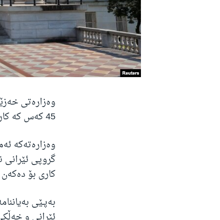
وەزارەتی خەزێن
45 کەس کە کاری هاککردن و سیخوڕی سەر ئنتەرنێت بۆ حکومەتی ئێران دەکەن.
وەزارەتەکە ئەم
کاری بۆ دەکەن ل
بەپـێی بەیاننا