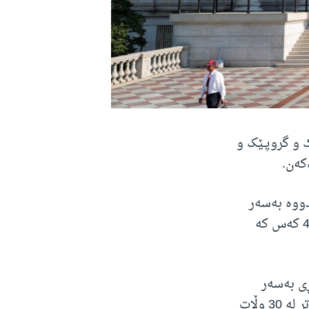
 و گروپـێک و
دووە بەسەر
گروپی ئێرانی ناسراو بە Advanced Persistent Threat 39 یان (APT39) و 45 کەس کە
ڕی بەسەر
ئێرانی و خەڵکی بیانیش دەکەن و سەدان کەس و کۆمپانیا و دەزگایان لە زیاتر لە 30 وڵات