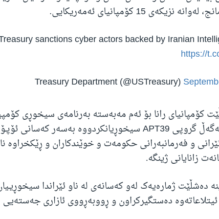
 نزیکەی 15 کۆمپانیای ئەمەریکایی.
Treasury sanctions cyber actors backed by Iranian Intell
https://t
Septembe
ێت کۆمپانیای رانا بۆ ئەم مەبەستە بەرنامەی سیخوڕی کۆمپ
بەکارهێناوە و لەگەڵ گروپی APT39 سیخوڕیانکردووە بەسەر کەسانی
ئێرانی و فەرمانبەرانی حکومەت و خوێندکاران و ڕێکخراوە نا
نەت زانایانی ژینگە.
ە دەشڵێت ژمارەیەک لەو کەسانەی لە ناو ئێراندا سیخوڕیـیان
ن ئیتلاعاتەوە دەستگیرکراون و ڕووبەڕووی ئازاری جەستەیی 