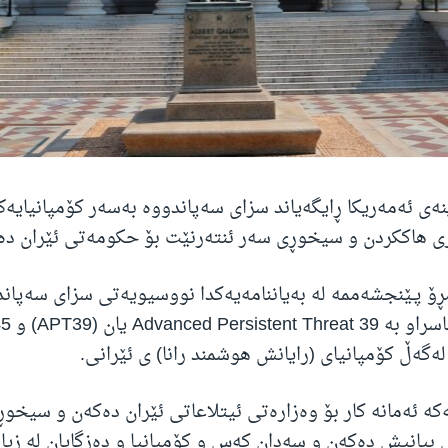
ەی ئەمەریکا ڕایگەیاند سزای سەپاندووە بەسەر کۆمپانیایەک
ڕۆ پـێنجشەممە لە بەیاننامەیەکدا نووسیویەتی سزای سەپان
ەگەڵ کۆمپانیای (رایانش هوشمند رانا) ی ئێرانی.
مەکە ئەمانە کار بۆ وەزارەتی ئیتلاعاتی ئێران دەکەن و سیخو