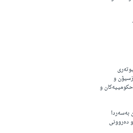
یوتەری
 ئۆپـۆزسیۆن و
حکومیـیەکان و
 بەسەردا
و دەروونی