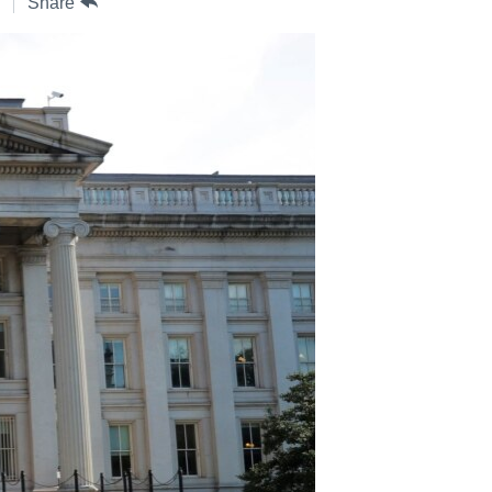
Share
ژیان لە فەرهەنگدا