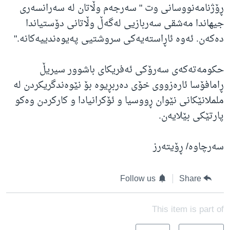
ڕۆژنامەنووسانی وت " سەرجەم وڵاتان لە سەرانسەری
جیهاندا مەشقی سەربازیی لەگەڵ وڵاتانی دۆستیاندا
دەکەن. ئەوە ئاڕاستەیەکی سروشتیی پەیوەندییەکانە."
حکومەتەکەی سەرۆکی ئەفریکای باشوور سیریڵ
ڕامافۆسا ئارەزووی خۆی دەربڕیوە بۆ نێوەندگریکردن لە
ململانێکانی نێوان ڕووسیا و ئۆکرانیادا و کارکردن وەکو
پارتێکی بێلایەن.
سەرچاوە/ ڕۆیتەرز
Follow us
Share
This item is part of