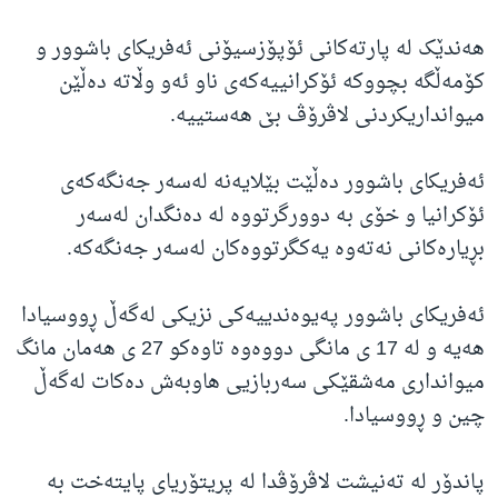
هەندێک لە پارتەکانی ئۆپۆزسیۆنی ئەفریکای باشوور و
کۆمەڵگە بچووکە ئۆکرانییەکەی ناو ئەو وڵاتە دەڵێن
میوانداریکردنی لاڤرۆڤ بێ هەستییە.
ئەفریکای باشوور دەڵێت بێلایەنە لەسەر جەنگەکەی
ئۆکرانیا و خۆی بە دوورگرتووە لە دەنگدان لەسەر
بڕیارەکانی نەتەوە یەکگرتووەکان لەسەر جەنگەکە.
ئەفریکای باشوور پەیوەندییەکی نزیکی لەگەڵ ڕووسیادا
هەیە و لە 17 ی مانگی دووەوە تاوەکو 27 ی هەمان مانگ
میوانداری مەشقێکی سەربازیی هاوبەش دەکات لەگەڵ
چین و ڕووسیادا.
پاندۆر لە تەنیشت لاڤرۆڤدا لە پریتۆریای پایتەخت بە