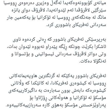
میانەی کۆبوونەوەکەیدا لەگەڵ وەزیری دەرەوەی ڕووسیا
سێرگێی لاڤرۆڤدا ئەم لێدوانەیدا، لاڤرۆڤ دوای یانزە
مانگ لە جەنگەکەی ڕووسیا لە ئۆکرانیا بۆ یەکەمین جار
سەردانی ئەفریکای باشووری کرد.
بەرپرسێکی ئەفریکای باشوور کە ڕەتی کردەوە ناوی
ئاشکرا بکرێت چونکە ڕێگە پێدراو نەبووە لێدوان بدات،
وتی دواتر لاڤرۆڤ سەردانی ئیسواتینی و بۆتسوانا و
ئەنگۆلا دەکات.
ئەفریکای باشوور یەکێکە لە گرنگترین هاوپەیمانەکانی
ڕووسیا لە کیشوەری ئەفریکادا، لە کاتێکدا کە وڵاتانی
کیشوەرەکە دابەش بوون سەبارەت بە داگیرکارییەکەی
مۆسکۆ لە ئۆکرانیا و هەوڵەکانی ڕۆژئاوا بۆ
پەراوێزخستنی مۆسکۆ بەهۆی کارە سەربازییەکانییەوە.