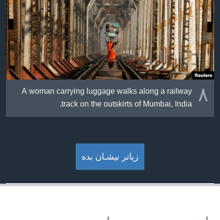
٨
A woman carrying luggage walks along a railway
track on the outskirts of Mumbai, India.
زیاتر نیشـان بده‌