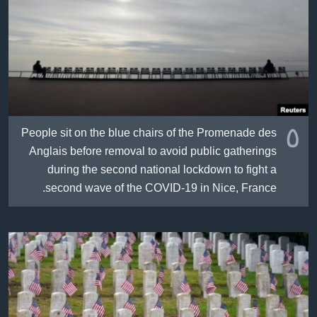
ژیان لە فەرهەنگدا
Learning English
FOLLOW US
٥
People sit on the blue chairs of the Promenade des
زمانه‌کان
Anglais before removal to avoid public gatherings
during the second national lockdown to fight a
second wave of the COVID-19 in Nice, France.