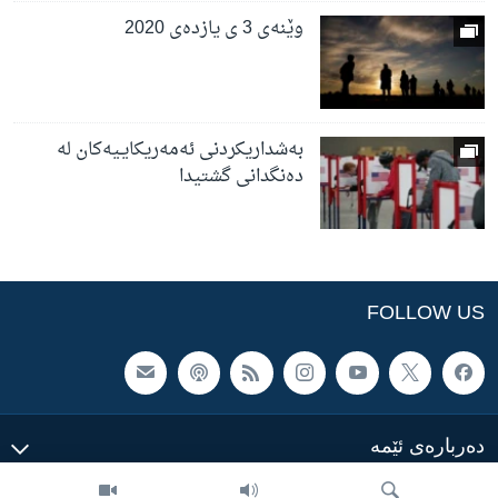
وێنەی 3 ی یازدەی 2020
بەشداریکردنی ئەمەریکایـیەکان لە
دەنگدانی گشتیدا
FOLLOW US
ده‌رباره‌ی ئێمه‌