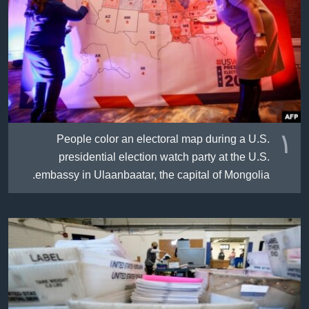
ژیان لە فەرهەنگدا
Learning English
FOLLOW US
زمانه‌کان
١
People color an electoral map during a U.S.
presidential election watch party at the U.S.
embassy in Ulaanbaatar, the capital of Mongolia.