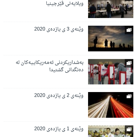
ویلایەتی ڤێرجینیا
وێنەی 3 ی یازدەی 2020
بەشداریکردنی ئەمەریکایـیەکان لە
دەنگدانی گشتیدا
وێنەی 2 ی یازدەی 2020
وێنەی 1 ی یازدەی 2020