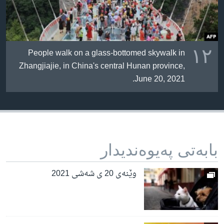
١٢
People walk on a glass-bottomed skywalk in
Zhangjiajie, in China's central Hunan province,
June 20, 2021.
بابه‌تی په‌یوه‌ندیدار
وێنەی 20 ی شەشی 2021