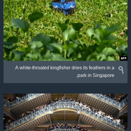
ژیان لە فەرهەنگدا
Learning English
FOLLOW US
زمانه‌کان
٩
A white-throated kingfisher dries its feathers in a
park in Singapore.