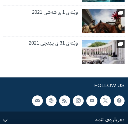
وێنەی 1 ی شەشی 2021
وێنەی 31 ی پـێنجی 2021
FOLLOW US
ده‌رباره‌ی ئێمه‌