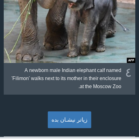
٤
A newborn male Indian elephant calf named
'Filimon' walks next to its mother in their enclosure
at the Moscow Zoo.
زیاتر نیشـان بده‌