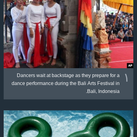
ژیان لە فەرهەنگدا
Learning English
FOLLOW US
زمانه‌کان
١
Dancers wait at backstage as they prepare for a
dance performance during the Bali Arts Festival in
Bali, Indonesia.