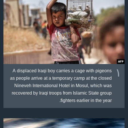
ژیان لە فەرهەنگدا
Learning English
FOLLOW US
زمانه‌کان
١
A displaced Iraqi boy carries a cage with pigeons
as people arrive at a temporary camp at the closed
Nineveh International Hotel in Mosul, which was
recovered by Iraqi troops from Islamic State group
fighters earlier in the year.