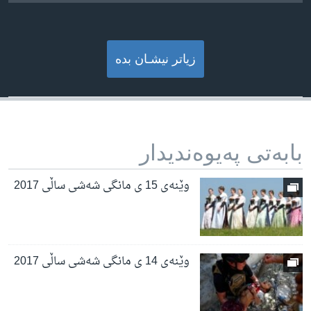
زیاتر نیشـان بده‌
بابه‌تی په‌یوه‌ندیدار
وێنەی 15 ی مانگی شەشی ساڵی 2017
وێنەی 14 ی مانگی شەشی ساڵی 2017