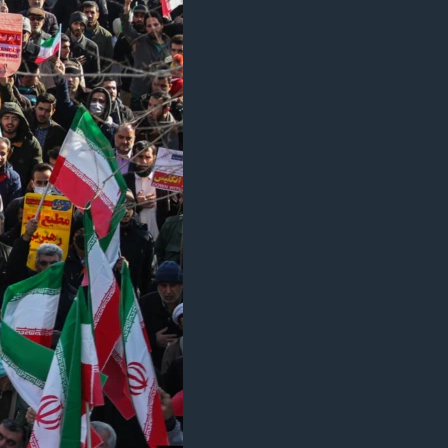
ژیان لە فەرهەنگدا