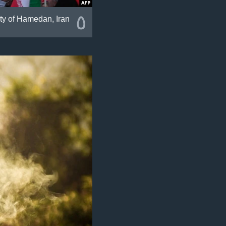
٥
ity of Hamedan, Iran.