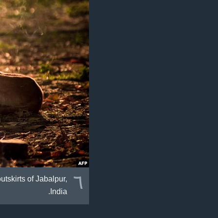
٦
tskirts of Jabalpur,
India.