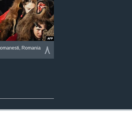
٨
Comanesti, Romania.