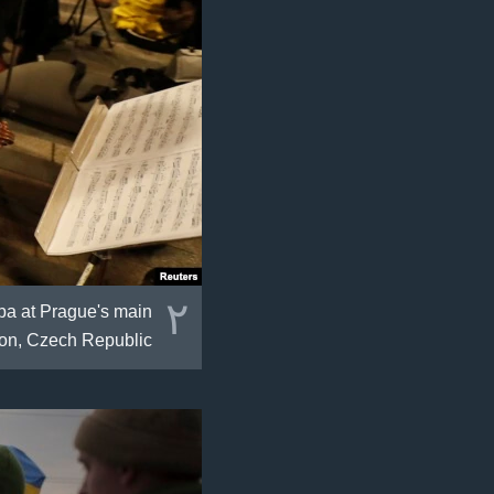
٢
ba at Prague's main
ion, Czech Republic.