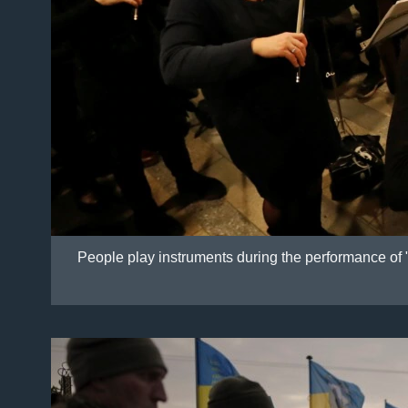
People play instruments during the performance o