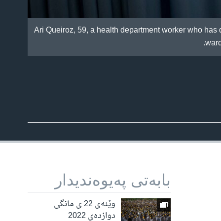
Ari Queiroz, 59, a health department worker who has d
ward
بابه‌تی په‌یوه‌ندیدار
وێنەی 22 ی مانگی
دوازدەی 2022