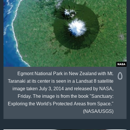
ژیان لە فەرهەنگدا
Learning English
FOLLOW US
زمانه‌کان
٥
Egmont National Park in New Zealand with Mt.
Taranaki at its center is seen in a Landsat 8 satellite
image taken July 3, 2014 and released by NASA,
Friday. The image is from the book "Sanctuary:
Exploring the World's Protected Areas from Space."
(NASA/USGS)