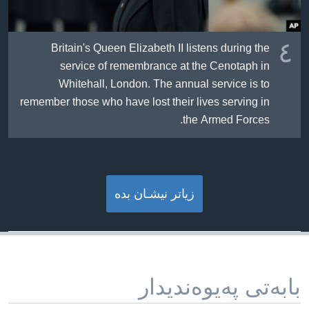
٤
Britain's Queen Elizabeth II listens during the
service of remembrance at the Cenotaph in
Whitehall, London. The annual service is to
remember those who have lost their lives serving in
the Armed Forces.
زیاتر نیشـان بده‌
بابه‌تی په‌یوه‌ندیدار