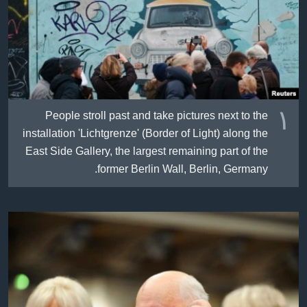
ژیان لە فەرهەنگدا
Learning English
FOLLOW US
١
People stroll past and take pictures next to the
زمانه‌کان
installation 'Lichtgrenze' (Border of Light) along the
East Side Gallery, the largest remaining part of the
former Berlin Wall, Berlin, Germany.