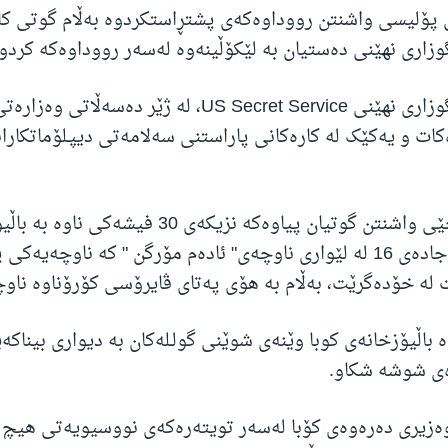
 پۆلیسی واشنتن رووداوەکەی پشتڕاستکردوە بەڵام گوتی کا
زاری نهێنی دەستیان بە لێکۆڵینەوە لەسەر رووداوەکە کردو
دەزگای خزمەتگوزاری نهێنی US Secret Service، لە ژێر دەسە
ات و یەکێک لە کارەکانی پاراستنی سەلامەتی دیپـلۆماتکاران
میدیاکانی خۆجێی واشنتن گوتیان پیاوەکە نزیکەی 30 فی
دەکەوێتە سەر جادەی 16 لە لێواری ناوچەی" ئادەم مۆرگن " کە ناوچە
ت لە خۆدەگرێت، بەڵام بە هۆی پەتای ڤایرۆسی کۆرۆناوە ناوچ
 باڵیۆزخانەی کوبا وێنەی شوێنی گولـلەکان بە دیواری بیناکەی
ی شوشە شکاو.
وەزیری دەرەوەی کۆبا لەسەر تویتەرەکەی نووسیویەتی هیچ 