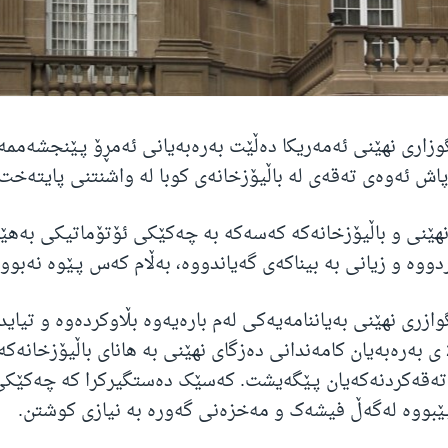
زاری نهێنی ئەمەریکا دەڵێت بەرەبەیانی ئەمڕۆ پـێنجشەمم
اش ئەوەی تەقەی لە باڵیۆزخانەی کوبا لە واشنتنی پایتەخت
نهێنی و باڵیۆزخانەکە کەسەکە بە چەکێکی ئۆتۆماتیکی بەهێ
دووە و زیانی بە بیناکەی گەیاندووە، بەڵام کەس پـێوە نەبووە
ازری نهێنی بەیاننامەیەکی لەم بارەیەوە بڵاوکردەوە و تیای
لە کاتژمێر 2:15 ی بەرەبەیان کامەندانی دەزگای نهێنی بە هانای باڵیۆزخا
تەقەکردنەکەیان پـێگەیشت. کەسێک دەستگیرکرا کە چەکێک
ـێبووە لەگەڵ فیشەک و مەخزەنی گەورە بە نیازی کوشتن.