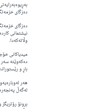
بەڕیوەبەرایەتی
دەزگای خزمەتگو
نیشتمانی کاردەک
وڵاتەکەدا.
باڕ و رێستوران
هەر لەوبارەیەوە
لەگەڵ پەنجەرە
برونۆ رۆتریگز 