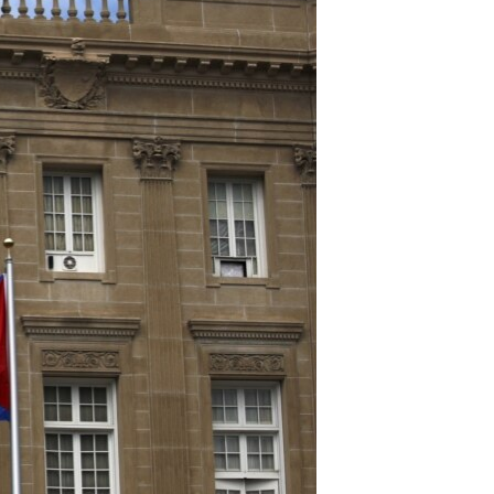
ژیان لە فەرهەنگدا