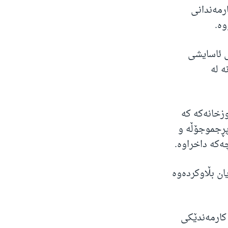
رمەندانی
وە.
ڵاتی وەزارەتی ئاسایشی
ە لە
شەکی ناوە بە باڵیوزخانەکە کە
یەکی پڕجموجۆڵە و
ەکە داخراوە.
ان بڵاوکردەوە
کارمەندێکی