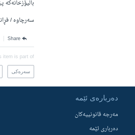
باڵیۆزخانەکە پـ
سەرچاوە / فڕا
Share
s item is part of
سه‌ره‌کی
ده‌رباره‌ی ئێمه‌
Learning English
مه‌‌رجه قانونییه‌‌كان
FOLLOW US
ده‌رباری ئێمه‌