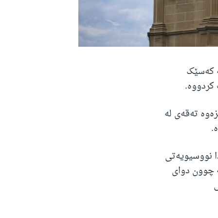
ە کەسێک
 کردووە.
زەوە تەقەی لە
.
دا نووسیویەتی
نەکە چوون دوای
ی