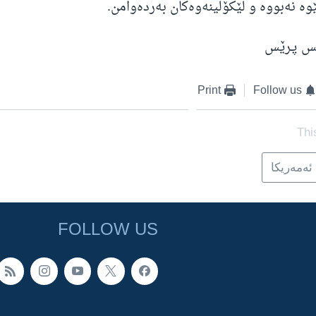
ێوە نەبووە و لێکۆڵینەوەکان بەردەوامن.
نس پـرێس
Print
Follow us
Thi
ئه‌مه‌ریکا
FOLLOW US