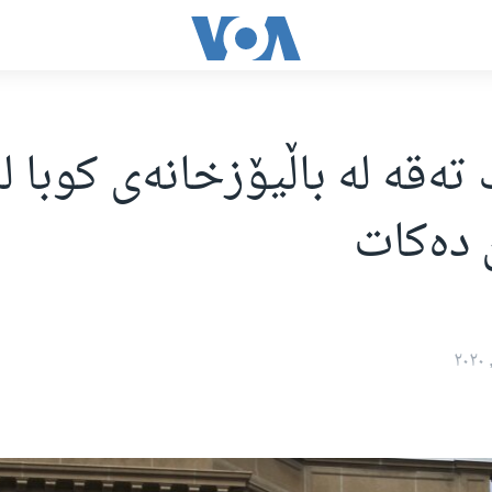
ەقە لە باڵیۆزخانەی کوبا ل
 دەکات