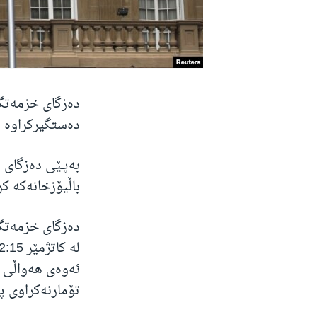
دەزگای خزمەتگو
دەستگیرکراوە پ
بەپـێی دەزگای 
باڵیۆزخانەکە کر
دەزگای خزمەتگو
ئەوەی هەواڵی 
تۆمارنەکراوی پ