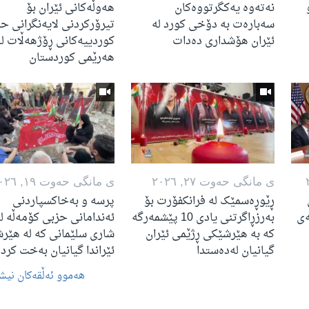
نەتەوە یەکگرتووەکان
هەوڵەکانی ئێران بۆ
سەبارەت بە دۆخی کورد لە
تیرۆرکردنی لایەنگرانی حز
ئێران هۆشداری دەدات
کوردییەکانی ڕۆژهەڵات لە
هەرێمی کوردستان
ی مانگی حه‌وت ٢٧, ٢٠٢٦
ی مانگی حه‌وت ١٩, ٢٠٢٦
ڕێوڕەسمێک لە فرانکفۆرت بۆ
پرسە و بەخاکسپاردنی
ەی
بەرزڕاگرتنی یادی 10 پێشمەرگە
ئەندامانی حزبی کۆمەڵە ل
کە بە هێرشێکی ڕژێمی ئێران
شاری سلێمانی کە لە هێر
گیانیان لەدەستدا
ئێراندا گیانیان بەخت کرد
هه‌موو ئه‌ڵقه‌کان نیشـ