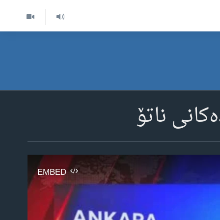
کانی ناتۆ
EMBED