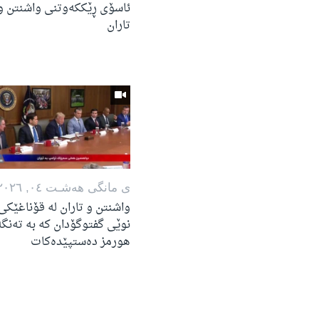
ئاسۆی ڕێککەوتنی واشنتن و
تاران
ی مانگی هه‌شـت ٠٤, ٢٠٢٦
واشنتن و تاران لە قۆناغێکی
نوێی گفتوگۆدان کە بە تەنگ
هورمز دەستپێدەکات