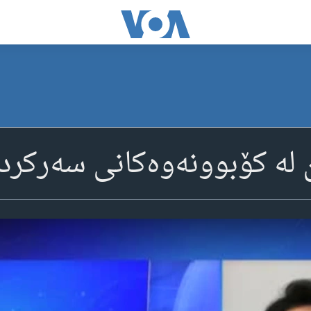
لە کۆبوونەوەکانی سەرکردە