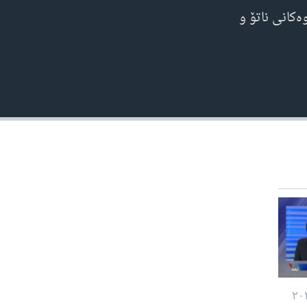
ەکانی ناتۆ و
EMBED
480p