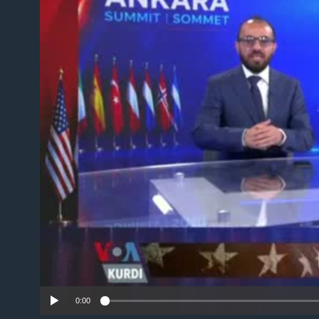
No 
0:00