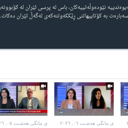
وەندییە نێودەوڵەتییەکان، باس لە پرسی ئێران لە کۆبوونەو
بارەت بە کۆتاییهاتنی ڕێککەوتنەکەی لەگەڵ ئێران دەکات.
360p
240p
Auto
1080p
720p
ی مانگی هه‌شـت ٠٦, ٢٠٢٦
ی مانگی هه‌شـت ٠٥, ٢٠٢٦