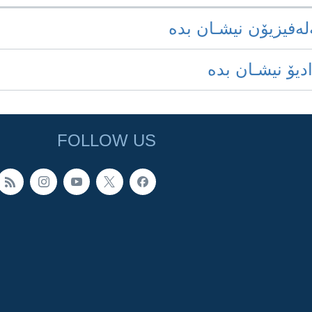
‌له‌فیزیۆن نیشـان بده‌
ادیۆ نیشـان بده‌
FOLLOW US