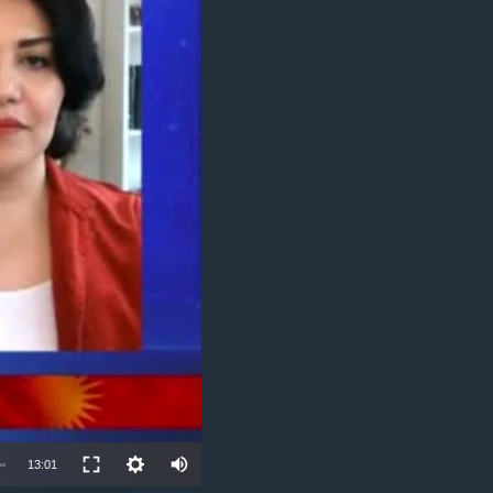
ژیان لە فەرهەنگدا
Auto
13:01