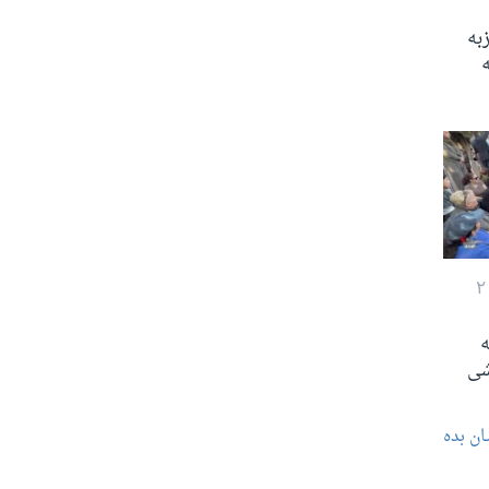
بە
ە
شی
ان بده‌