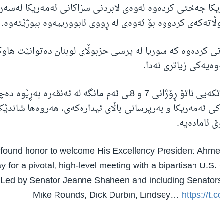
ا جەختی کردەوە لەوەی لابردنی سزاکانی ئەمەریکا لەسەر 
ڵاتەکەی کردووە بۆ ئەوەی لە ڕووی ئابوورییەوە ببوژێتەوە.
ی کردەوە کە سوریا لە پرسی حزبوڵای لوبنان دەتوانێت هاوکا
ەیەکی زیاتری نەدا.
کۆبوونەوەی لوتکەیی ناتۆ ڕۆژانی 7 و 8ـی ئەم مانگە لە ئەنقەرە 
 ئەمەریکا و بەرپرسانی باڵای ئیدارەکەی، هەروەها شاندێ
 ئامادەیە.
ofound honor to welcome His Excellency President Ahme
y for a pivotal, high-level meeting with a bipartisan U.S
. Led by Senator Jeanne Shaheen and including Senator
Mike Rounds, Dick Durbin, Lindsey…
https://t