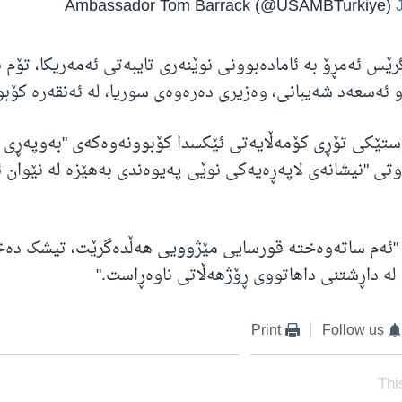
ێس ئەمڕۆ بە ئامادەبوونی نوێنەری تایبەتی ئەمەریکا، تۆم ب
ئەسعەد شەیبانی، وەزیری دەرەوەی سوریا، لە ئەنقەرە کۆبو
ۆستێکی تۆڕی کۆمەڵایەتی ئێکسدا کۆبوونەوەکەی "بەوپەڕی گ
 وتی "نیشانەی لاپەڕەیەکی نوێی پەیوەندی بەهێزە لە نێوان ئ
 "ئەم ساتەوەختە قورسایی مێژوویی هەڵدەگرێت، تیشک دەخ
ە داڕشتنی داهاتووی ڕۆژهەڵاتی ناوەڕاست."
Print
Follow us
Thi