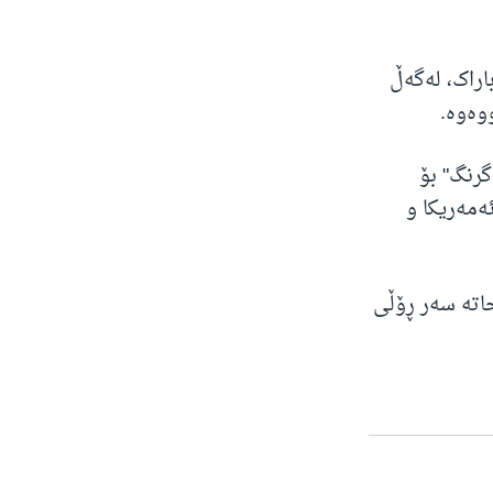
اراک، لەگەڵ
وەوە.
رنگ" بۆ
ەمەریکا و
اتە سەر ڕۆڵی