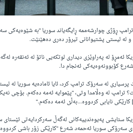
رامپ ڕۆژی چوارشەممە ڕایگەیاند سوریا "بە شێوەیەکی سە
و لە لیستی پشتیوانانی تیرۆر دەری دەهێنێت.
ا ئەمڕۆ لە پەراوێزی دیداری لوتکەیی ناتۆ لە ئەنقەرە لەگ
ەرع کۆبوونەوەیەکی ئەنجام دا.
پرسیاری لە سەرۆک ترامپ کرد، ئایا ئامادەیە سوریا لە لیست
ت؟ ترامپ لە وەڵامدا وتی، "پێموایە ئەمە دەکەم. بۆچی نەیک
کارێکی نایابی کردووە...بەڵێ ئەمە دەکەم."
کا ستایشی پەیوەندییەکانی لەگەڵ سەرکردایەتی ئێستای سو
ەی سەرۆکی سوریا ئەحمەد شەرع "کارێکی زۆر باشی کردووە 