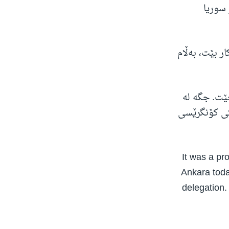
سوریا
ر بێت، بەڵام
بەڕێوە دەچێت. جگە لە
کی کۆنگرێسی
It was a pr
Ankara toda
delegation