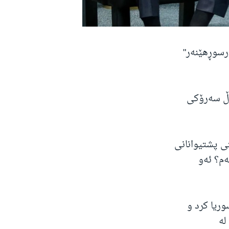
رسوڕهێنەر"
ەڵ سەرۆکی
ی پشتیوانانی
ەم؟ ئەو
ریا کرد و
لە