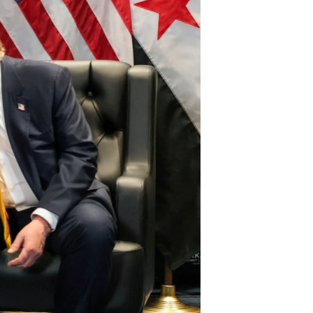
ژیان لە فەرهەنگدا