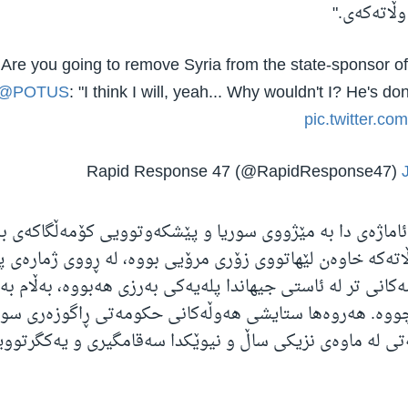
ڵاتەکەی."
 you going to remove Syria from the state-sponsor of t
@POTUS
: "I think I will, yeah... Why wouldn't I? He's do
pic.twitter.c
ماژەی دا بە مێژووی سوریا و پێشکەوتوویی کۆمەڵگاکەی بە
اتەکە خاوەن لێهاتووی زۆری مرۆیی بووە، لە ڕووی ژمارەی 
شەکانی تر لە ئاستی جیهاندا پلەیەکی بەرزی هەبووە، بەڵام 
ووە. هەروەها ستایشی هەوڵەکانی حکومەتی ڕاگوزەری سور
تی لە ماوەی نزیکی ساڵ و نیوێکدا سەقامگیری و یەکگرتووی