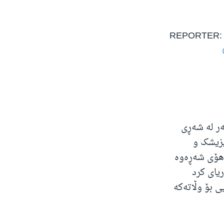
REPORTER: Are
ر لە شەڕی
پزیشک و
بەهۆی شەڕەوە
یای کرد
ی بۆ وڵاتەکە