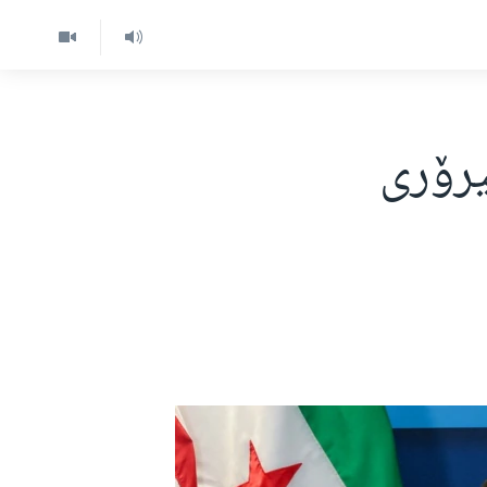
یرۆری