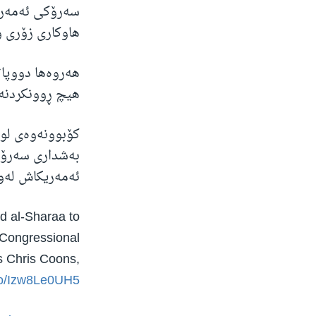
سەرۆکی ئەمەریک
هاوکاری زۆری و
هەروەها دووپات
هیچ ڕوونکردنەو
بەشداری سەرۆکی
ئەمەریکاش لەوێ
d al-Sharaa to
. Congressional
s Chris Coons,
.co/Izw8Le0UH5