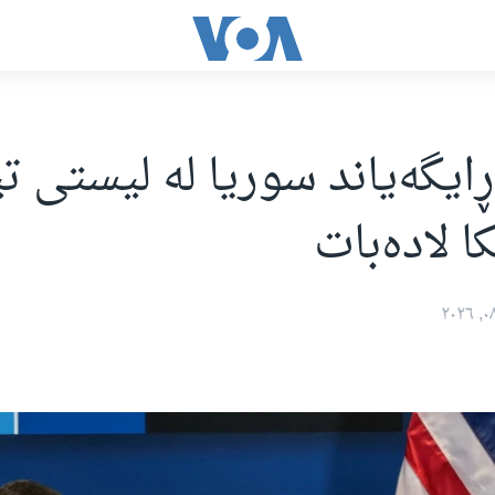
ایگەیاند سوریا لە لیستی ت
ا لادەبات