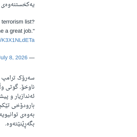
یەکخستنەوەی و
errorism list?
ne a great job."
om/K3X1NLdETa
July 8, 2026
— Rapid Response 47 (@RapidResponse47)
سەرۆک ترامپ ئا
ناوخۆ. گوتی وڵ
ئەندازیار و پی
بارودۆخی تێکچ
بەوەی توانیویە
بگەڕێنێتەوە.