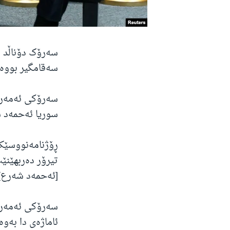
سەرۆک دۆناڵد ت
سەقامگیر بووە 
سەرۆکی ئەمەریک
سوریا ئەحمەد ش
ڕۆژنامەنووسێک 
تیرۆر دەربهێنێ
[ئەحمەد شەرع] 
سەرۆکی ئەمەری
ئاماژەی دا بەو