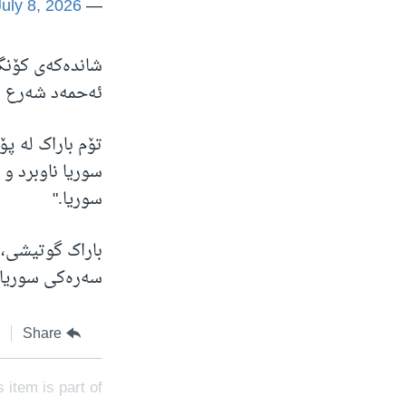
July 8, 2026
— Ambassador Tom Barrack (@USAMBTurkiye)
شاندەکەی کۆنگر
ئەحمەد شەرع و 
تۆم باراک لە پ
سوریا ناوبرد و
سوریا."
باراک گوتیشی،
سەرەکی سوریا ل
Share
s item is part of