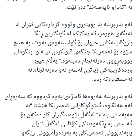
بە "تەواو ناپەسەند" دەزانێت.
ئەو بەرپرسە بە رۆیترزی وتووە کردارەکانی ئێران لە
تەنگەی هورمز، کە یەکێکە لە گرنگترین ڕێگا
بازرگانییەکانی جیهان بۆ گواستنەوەی نەوت، بە هیچ
شێوە بۆ ئەمەریکا جێگەی قبوڵکردن نییە و "بێگومان
رووبەڕووی دەرئەنجام دەبنەوە." بەڵام هیچ
وردەکارییەکی زیاتری لەسەر ئەو دەرئەنجامانە
نەخستووەتە ڕوو.
ئەو بەرپرسە هەروەها ئاماژەی بەوە کردووە کە سەرەڕای
ئەم هەنگاوە، گفتوگۆکارانی ئەمەریکا هێشتا "بە
مەبەستی باشە" لەگەڵ نێوەندگیران کار دەکەن بۆ
گەیشتن بە ڕێکەوتنێکی کۆتایی لەگەڵ ئێران.
پابەندبوونی ئەمەریکای بە بەردەوامبوونی ڕێگەی