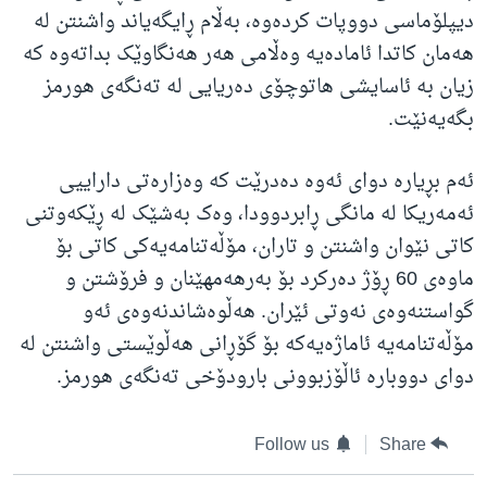
دیپلۆماسی دووپات کردەوە، بەڵام ڕایگەیاند واشنتن لە
هەمان کاتدا ئامادەیە وەڵامی هەر هەنگاوێک بداتەوە کە
زیان بە ئاسایشی هاتوچۆی دەریایی لە تەنگەی هورمز
بگەیەنێت.
ئەم بڕیارە دوای ئەوە دەدرێت کە وەزارەتی داراییی
ئەمەریکا لە مانگی ڕابردوودا، وەک بەشێک لە ڕێکەوتنی
کاتی نێوان واشنتن و تاران، مۆڵەتنامەیەکی کاتی بۆ
ماوەی 60 ڕۆژ دەرکرد بۆ بەرهەمهێنان و فرۆشتن و
گواستنەوەی نەوتی ئێران. هەڵوەشاندنەوەی ئەو
مۆڵەتنامەیە ئاماژەیەکە بۆ گۆڕانی هەڵوێستی واشنتن لە
دوای دووبارە ئاڵۆزبوونی بارودۆخی تەنگەی هورمز.
Follow us
Share