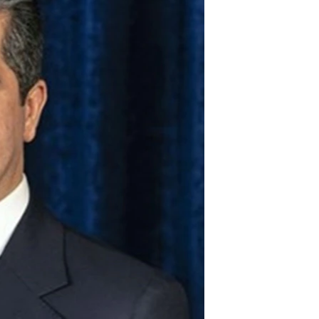
ژیان لە فەرهەنگدا