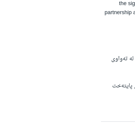
the si
partnership 
 بۆنەدا لە تەواوی
ی پایتەخت