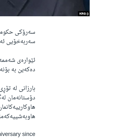
سەربەخۆیی ئەم
ئێوارەی شەممە م
دەکەین بە بۆنەی ئەم وەرچەرخا
بارزانی لە تۆڕ
دۆستانەمان لەگ
هاوکارییەکانما
هاوبەشییەکەمان
iversary since