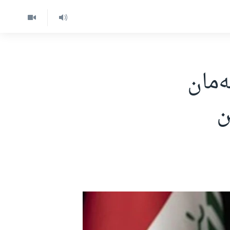
ەمان
ن