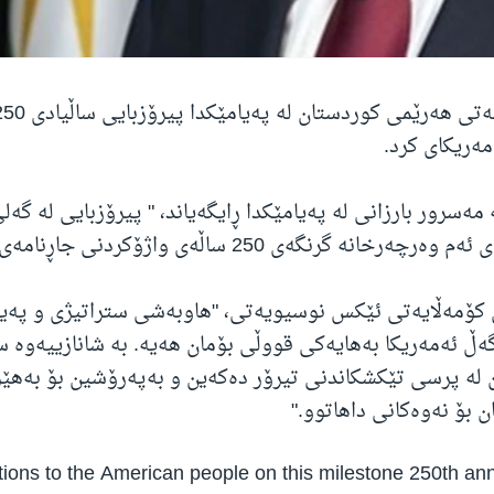
ەریکای کرد.
ەسرور بارزانی لە پەیامێکدا ڕایگەیاند، " پیرۆزبایی لە گەل
نە گرنگەی 250 ساڵەی واژۆکردنی جاڕنامەی سەربەخۆیی."
ی کۆمەڵایەتی ئێکس نوسیویەتی، "هاوبەشی ستراتیژی و پەی
ەڵ ئەمەریکا بەهایەکی قووڵی بۆمان هەیە. بە شانازییەوە 
ن لە پرسی تێکشکاندنی تیرۆر دەکەین و بەپەرۆشین بۆ بەهێ
 بۆ نەوەکانی داهاتوو."
ions to the American people on this milestone 250th ann