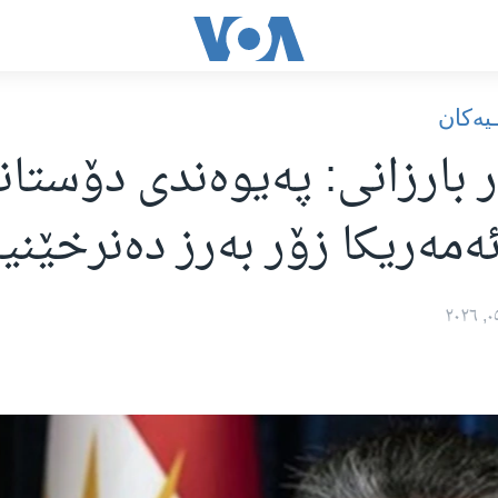
یه‌کان
بارزانی: پەیوەندی دۆستان
ەمەریکا زۆر بەرز دەنرخێنی