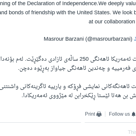
gning of the Declaration of Independence.We deeply value
and bonds of friendship with the United States. We look 
at our collaboratio
ڕۆژی 4ـی حەوت ئەمەریکا ئاهەنگی 250 ساڵەی ئازادی دەگێڕێت. لەم
 فەرمییە و چەندین ئاهەنگی جیاواز بەڕێوە دەچن.
 ئاهەنگەکانی نمایشی فڕۆکە و یارییە ئاگرینەکانی واشنتن
ش بن هەتا ئێستا ڕێکخرابن لە مێژووی ئەمەریکادا.
Print
Follow us
Thi