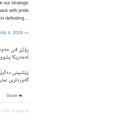
 our strategic
back with pride
n in defeating…
July 4, 2026
— Masrour Barzani (@masrourbarzani)
ئەمەریکا پشووی
پێشبینی دەکرێت
گەورەترین نمای
Share
s item is part of