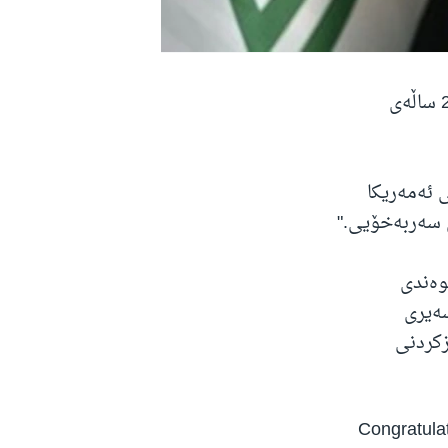
سەرۆکی حکومەتی هەرێمی کوردستان لە پەیامێکدا پیرۆزبایی ساڵیادی 250 ساڵەی
ی ئەمەریکا
وەندی
سەیری
زکردنی
Congratulat